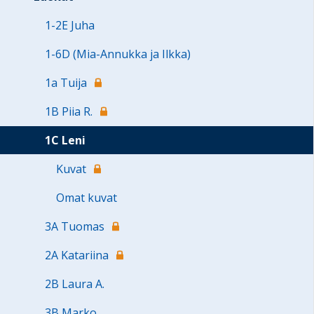
1-2E Juha
1-6D (Mia-Annukka ja Ilkka)
1a Tuija
1B Piia R.
1C Leni
Kuvat
Omat kuvat
3A Tuomas
2A Katariina
2B Laura A.
3B Marko