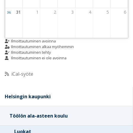
31
1
2
3
4
5
6
36
Viikko 36
31 August 2026 Thursday
1 September 2026 Thursday
2 September 2026 Thursday
3 September 2026 Thursday
4 September 2026 Thursday
5 September 2026 
6 Septemb
Ilmoittautuminen avoinna
Ilmoittautuminen alkaa myöhemmin
Ilmoittautuminen tehty
Ilmoittautuminen ei ole avoinna
iCal-syöte
Helsingin kaupunki
Töölön ala-asteen koulu
Luokat