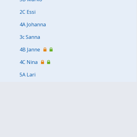
2C Essi
4A Johanna
3c Sanna
4B Janne
4C Nina
5A Lari
5B Orvokki
5C Heidi
6A Tarja
6C Iida