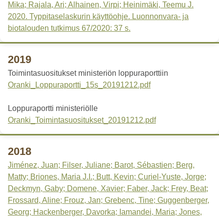
Mika; Rajala, Ari; Alhainen, Virpi; Heinimäki, Teemu J.
2020. Typpitaselaskurin käyttöohje. Luonnonvara- ja
biotalouden tutkimus 67/2020: 37 s.
2019
Toimintasuositukset ministeriön loppuraporttiin
Oranki_Loppuraportti_15s_20191212.pdf
Loppuraportti ministeriölle
Oranki_Toimintasuositukset_20191212.pdf
2018
Jiménez, Juan; Filser, Juliane; Barot, Sébastien; Berg,
Matty; Briones, Maria J.I.; Butt, Kevin; Curiel-Yuste, Jorge;
Deckmyn, Gaby; Domene, Xavier; Faber, Jack; Frey, Beat;
Frossard, Aline; Frouz, Jan; Grebenc, Tine; Guggenberger,
Georg; Hackenberger, Davorka; Iamandei, Maria; Jones,