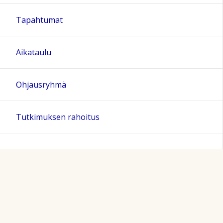
Tapahtumat
Aikataulu
Ohjausryhmä
Tutkimuksen rahoitus
Sivun alkuun
Ohjeet