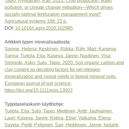
Tapio; Hyytiäinen, Kari. 2021. Crop production, water
pollution, or climate change mitigation—Which drives
socially optimal fertilization management most?
Agricultural systems 186: 21 p.
DOI:
10.1016/j.agsy.2020.102985
Artikkeli typen mineralisaatiosta:
Soinne, Helena; Keskinen, Riikka; Räty, Mari; Kanerva,
Sanna; Turtola, Eila; Kaseva, Janne; Nuutinen, Visa;
Simojoki, Asko; Salo, Tapio. 2020. Soil organic carbon and
clay content as deciding factors for net nitrogen
mineralization and cereal yields in boreal mineral soils.
European journal of soil science:
https://doi.org/10.1111/ejss.13003
Typpitaselaskurin käyttöohje:
Turtola, Eila; Salo, Tapio; Miettinen, Antti; Jauhiainen,
Lauri; Kaseva, Janne; Ketoja, Elise; Valkama, Elena;
Savela, Pertti; Peltonen, Sari; Heikkinen, Janne; Isolahti,