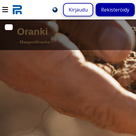
Kirjaudu
Rekisteröidy
Oranki
- Maaperähanke -