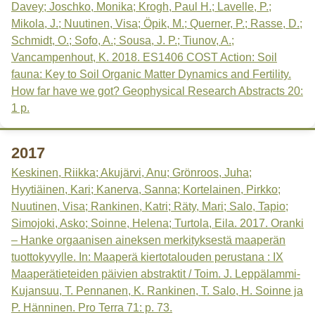
Davey; Joschko, Monika; Krogh, Paul H.; Lavelle, P.;
Mikola, J.; Nuutinen, Visa; Öpik, M.; Querner, P.; Rasse, D.;
Schmidt, O.; Sofo, A.; Sousa, J. P.; Tiunov, A.;
Vancampenhout, K. 2018. ES1406 COST Action: Soil
fauna: Key to Soil Organic Matter Dynamics and Fertility.
How far have we got? Geophysical Research Abstracts 20:
1 p.
2017
Keskinen, Riikka; Akujärvi, Anu; Grönroos, Juha;
Hyytiäinen, Kari; Kanerva, Sanna; Kortelainen, Pirkko;
Nuutinen, Visa; Rankinen, Katri; Räty, Mari; Salo, Tapio;
Simojoki, Asko; Soinne, Helena; Turtola, Eila. 2017. Oranki
– Hanke orgaanisen aineksen merkityksestä maaperän
tuottokyvylle. In: Maaperä kiertotalouden perustana : IX
Maaperätieteiden päivien abstraktit / Toim. J. Leppälammi-
Kujansuu, T. Pennanen, K. Rankinen, T. Salo, H. Soinne ja
P. Hänninen. Pro Terra 71: p. 73.