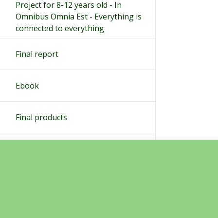
Project for 8-12 years old - In
Omnibus Omnia Est - Everything is
connected to everything
Final report
Ebook
Final products
Ohjeet
Lähetä palautetta Peda.net-y
Saavutettavuus
Ilmoita asiaton sisältö
Yksityisyydensuoja
Tämän sivun lisenssi
Peda.net