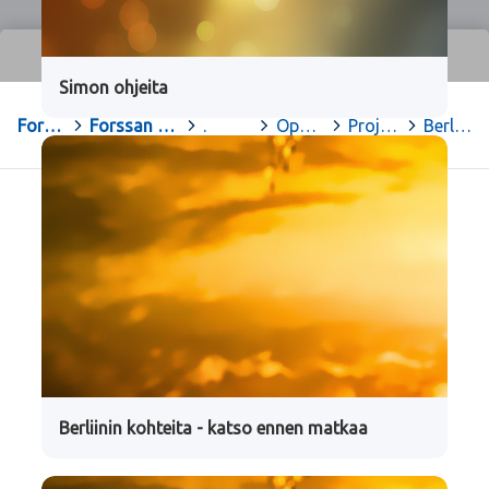
Simon ohjeita
Forssa
>
Forssan yhteislyseon opiskelu-sivut
>
.
>
Oppiaineet
>
Projektit ja hankkeet
>
Berliini
Berliinin kohteita - katso ennen matkaa