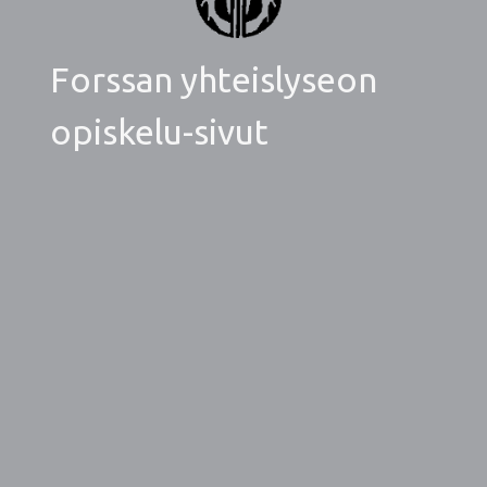
Forssan yhteislyseon
opiskelu-sivut