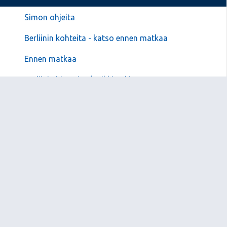
Simon ohjeita
Berliinin kohteita - katso ennen matkaa
Ennen matkaa
Berliinin historiaa/Heikki Jokinen
Saksan historiaa/Heikki Jokinen
Video Berliinistä
Berliini2015
Berliini 2014
Valokuvia
Madrid 2015