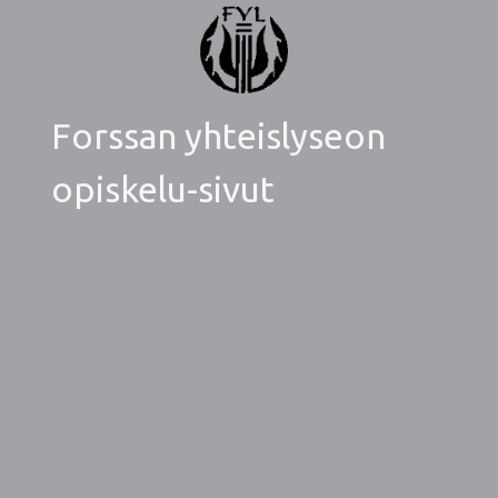
Forssan yhteislyseon
opiskelu-sivut