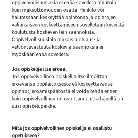
oppivelvollisuuslakia ei enää sovelleta muutoin
kuin maksuttomuuden osalta. Henkilö voi
halutessaan keskeyttää opintonsa ja opintojen
väliaikaiseen keskeyttämiseen sovelletaan kyseistä
koulutusta koskevan lain säännöksiä.
Oppivelvollisuuslain mukaisia ohjaus- ja
valvontavastuuta koskevia säännöksiä ei
myöskään enää sovelleta.
Jos opiskelija itse eroaa..
Jos oppivelvollinen opiskelija itse ilmoittaa
eroavansa oppilaitoksesta eli keskeyttävänsä
opinnot, eroamispäätöstä ei voida tehdä ennen
kuin oppivelvollinen on osoittanut, että hänellä on
uusi opiskelupaikka.
Mitä jos oppivelvollinen opiskelija ei osallistu
opetukseen?