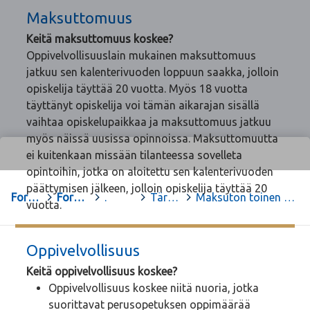
Maksuttomuus
Keitä maksuttomuus koskee?
Oppivelvollisuuslain mukainen maksuttomuus
jatkuu sen kalenterivuoden loppuun saakka, jolloin
opiskelija täyttää 20 vuotta. Myös 18 vuotta
täyttänyt opiskelija voi tämän aikarajan sisällä
vaihtaa opiskelupaikkaa ja maksuttomuus jatkuu
myös näissä uusissa opinnoissa. Maksuttomuutta
ei kuitenkaan missään tilanteessa sovelleta
opintoihin, jotka on aloitettu sen kalenterivuoden
päättymisen jälkeen, jolloin opiskelija täyttää 20
Forssa
>
Forssan yhteislyseon opiskelu-sivut
>
.
>
Tärkeitä asioita lukiosta
>
Maksuton toinen aste & oppivelvollisuus
vuotta.
Oppivelvollisuus
Keitä oppivelvollisuus koskee?
Oppivelvollisuus koskee niitä nuoria, jotka
suorittavat perusopetuksen oppimäärää