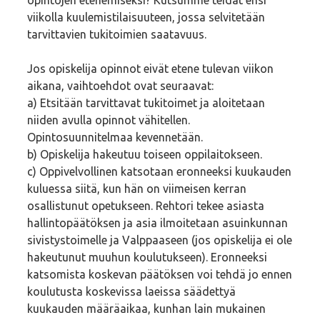
viikolla kuulemistilaisuuteen, jossa selvitetään
tarvittavien tukitoimien saatavuus.
Jos opiskelija opinnot eivät etene tulevan viikon
aikana, vaihtoehdot ovat seuraavat:
a) Etsitään tarvittavat tukitoimet ja aloitetaan
niiden avulla opinnot vähitellen.
Opintosuunnitelmaa kevennetään.
b) Opiskelija hakeutuu toiseen oppilaitokseen.
c) Oppivelvollinen katsotaan eronneeksi kuukauden
kuluessa siitä, kun hän on viimeisen kerran
osallistunut opetukseen. Rehtori tekee asiasta
hallintopäätöksen ja asia ilmoitetaan asuinkunnan
sivistystoimelle ja Valppaaseen (jos opiskelija ei ole
hakeutunut muuhun koulutukseen). Eronneeksi
katsomista koskevan päätöksen voi tehdä jo ennen
koulutusta koskevissa laeissa säädettyä
kuukauden määräaikaa, kunhan lain mukainen