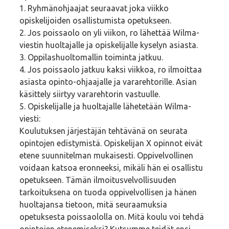
1. Ryhmänohjaajat seuraavat joka viikko
opiskelijoiden osallistumista opetukseen.
2. Jos poissaolo on yli viikon, ro lähettää Wilma-
viestin huoltajalle ja opiskelijalle kyselyn asiasta.
3. Oppilashuoltomallin toiminta jatkuu.
4. Jos poissaolo jatkuu kaksi viikkoa, ro ilmoittaa
asiasta opinto-ohjaajalle ja vararehtorille. Asian
käsittely siirtyy vararehtorin vastuulle.
5. Opiskelijalle ja huoltajalle lähetetään Wilma-
viesti:
Koulutuksen järjestäjän tehtävänä on seurata
opintojen edistymistä. Opiskelijan X opinnot eivät
etene suunnitelman mukaisesti. Oppivelvollinen
voidaan katsoa eronneeksi, mikäli hän ei osallistu
opetukseen. Tämän ilmoitusvelvollisuuden
tarkoituksena on tuoda oppivelvollisen ja hänen
huoltajansa tietoon, mitä seuraamuksia
opetuksesta poissaololla on. Mitä koulu voi tehdä
opintojen etenemiseksi? Kutsumme teidät ensi