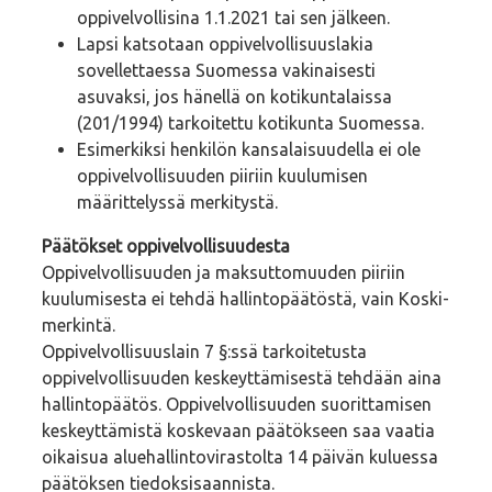
oppivelvollisina 1.1.2021 tai sen jälkeen.
Lapsi katsotaan oppivelvollisuuslakia
sovellettaessa Suomessa vakinaisesti
asuvaksi, jos hänellä on kotikuntalaissa
(201/1994) tarkoitettu kotikunta Suomessa.
Esimerkiksi henkilön kansalaisuudella ei ole
oppivelvollisuuden piiriin kuulumisen
määrittelyssä merkitystä.
Päätökset oppivelvollisuudesta
Oppivelvollisuuden ja maksuttomuuden piiriin
kuulumisesta ei tehdä hallintopäätöstä, vain Koski-
merkintä.
Oppivelvollisuuslain 7 §:ssä tarkoitetusta
oppivelvollisuuden keskeyttämisestä tehdään aina
hallintopäätös. Oppivelvollisuuden suorittamisen
keskeyttämistä koskevaan päätökseen saa vaatia
oikaisua aluehallintovirastolta 14 päivän kuluessa
päätöksen tiedoksisaannista.