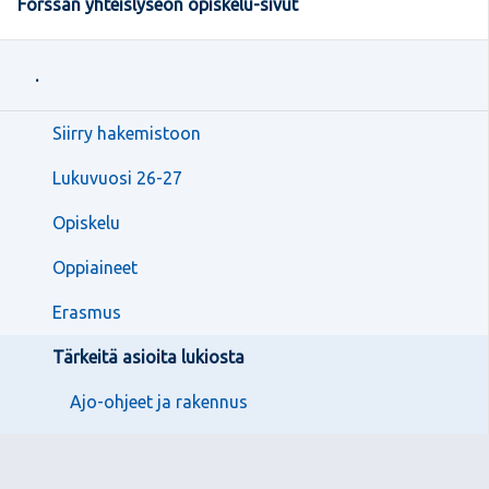
Forssan yhteislyseon opiskelu-sivut
.
Siirry hakemistoon
Lukuvuosi 26-27
Opiskelu
Oppiaineet
Erasmus
Tärkeitä asioita lukiosta
Ajo-ohjeet ja rakennus
Kokeet jne.