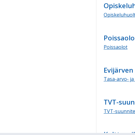
Opiskelu
Opiskeluhuol
Poissaolo
Poissaolot
Evijärven
Tasa-arvo- j
TVT-suun
TVT-suunnite
Kulttuur