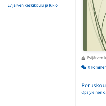
Evijärven keskikoulu ja lukio
Evijärven 
0 kommen
Peruskoul
Ops yleinen o