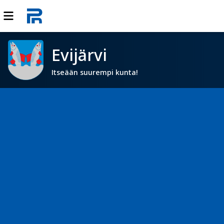
Evijärvi
Itseään suurempi kunta!