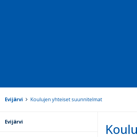
Evijärvi
>
Koulujen yhteiset suunnitelmat
Evijärvi
Koulu