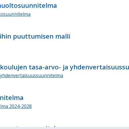
huoltosuunnitelma
tosuunnitelma
ihin puuttumisen malli
 koulujen tasa-arvo- ja yhdenvertaisuuss
a yhdenvertaisuussuunnitelma
nitelma
lma 2024-2028
ikasvatussuunnitelma