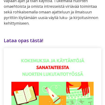
vapaan ajan ja tilan käyttöä. Tukemalla nuorten
omaehtoista ja omista intresseistä viriävää toimintaa
sekä rohkaisemalla omaan ajatteluun ja ilmaisuun
pyrittiin löytämään uusia väyliä luku- ja kirjoitusinnon
kehittymiseen.
Lataa opas tästä!