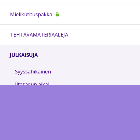
Mielikutituspakka
TEHTÄVÄMATERIAALEJA
JULKAISUJA
Syyssähikäinen
Iltasadun aika!
Kokemuksia sanataiteesta lukutaitotyössä
Ilmastonmuutos minussa
Lukutaitounelmia