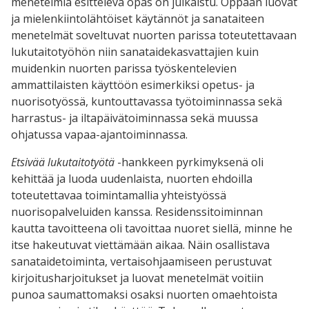
menetelmiä esittelevä opas on julkaistu. Oppaan luovat
ja mielenkiintolähtöiset käytännöt ja sanataiteen
menetelmät soveltuvat nuorten parissa toteutettavaan
lukutaitotyöhön niin sanataidekasvattajien kuin
muidenkin nuorten parissa työskentelevien
ammattilaisten käyttöön esimerkiksi opetus- ja
nuorisotyössä, kuntouttavassa työtoiminnassa sekä
harrastus- ja iltapäivätoiminnassa sekä muussa
ohjatussa vapaa-ajantoiminnassa.
Etsivää lukutaitotyötä
-hankkeen pyrkimyksenä oli
kehittää ja luoda uudenlaista, nuorten ehdoilla
toteutettavaa toimintamallia yhteistyössä
nuorisopalveluiden kanssa. Residenssitoiminnan
kautta tavoitteena oli tavoittaa nuoret siellä, minne he
itse hakeutuvat viettämään aikaa. Näin osallistava
sanataidetoiminta, vertaisohjaamiseen perustuvat
kirjoitusharjoitukset ja luovat menetelmät voitiin
punoa saumattomaksi osaksi nuorten omaehtoista