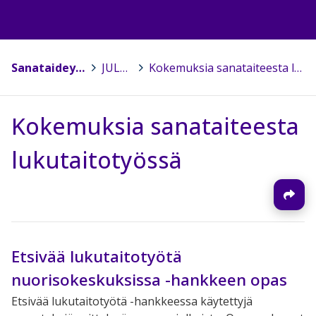
Sanataideyhdistys Yöstäjä
>
JULKAISUJA
>
Kokemuksia sanataiteesta lukutaitotyössä
Kokemuksia sanataiteesta
lukutaitotyössä
Etsivää lukutaitotyötä
nuorisokeskuksissa -hankkeen opas
Etsivää lukutaitotyötä -hankkeessa käytettyjä