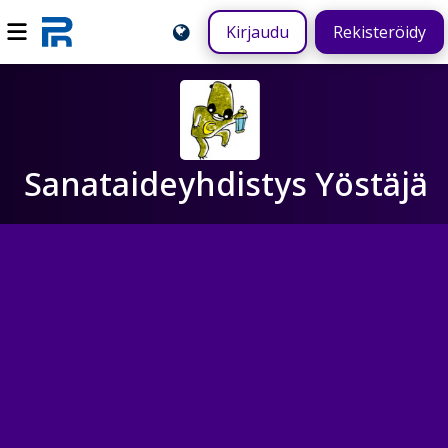
Kirjaudu
Rekisteröidy
Sanataideyhdistys Yöstäjä