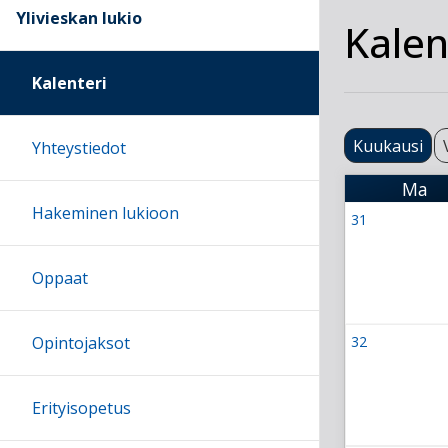
Ylivieskan lukio
Kalen
Kalenteri
Kuukausi
Yhteystiedot
Ma
Maa
Hakeminen lukioon
31
Viikko 31
27 July 202
Oppaat
Opintojaksot
32
Viikko 32
3 August 2
Erityisopetus