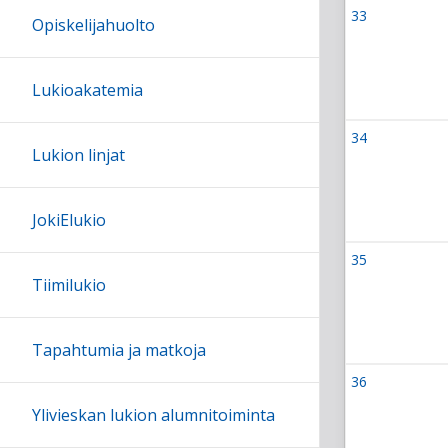
33
Viikko 33
Opiskelijahuolto
10 August 
Lukioakatemia
34
Viikko 34
Lukion linjat
17 August 
JokiElukio
35
Viikko 35
24 August 
Tiimilukio
Tapahtumia ja matkoja
36
Viikko 36
31 August 
Ylivieskan lukion alumnitoiminta