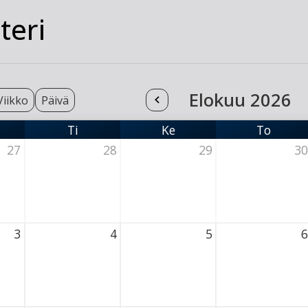
teri
Elokuu 2026
Viikko
Päivä
Ti
Ke
To
nantai
Tiistai
Keskiviikko
Torstai
27
28
29
30
6 Thursday
28 July 2026 Thursday
29 July 2026 Thursday
30 July 2026 Th
3
4
5
6
026 Thursday
4 August 2026 Thursday
5 August 2026 Thursday
6 August 2026 