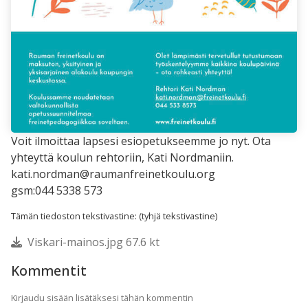
Voit ilmoittaa lapsesi esiopetukseemme jo nyt. Ota
yhteyttä koulun rehtoriin, Kati Nordmaniin.
kati.nordman@raumanfreinetkoulu.org
gsm:044 5338 573
Tämän tiedoston tekstivastine: (tyhjä tekstivastine)
Viskari-mainos.jpg 67.6 kt
Kommentit
Kirjaudu sisään lisätäksesi tähän kommentin