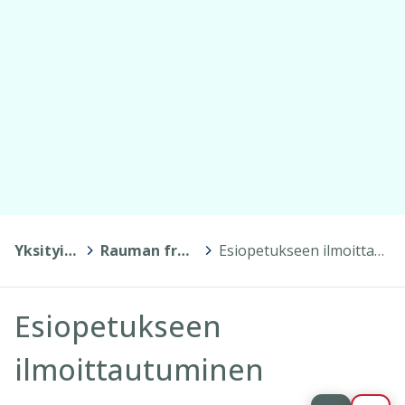
Yksityiskoulut
>
Rauman freinetkoulu
>
Esiopetukseen ilmoittautuminen
Esiopetukseen
ilmoittautuminen