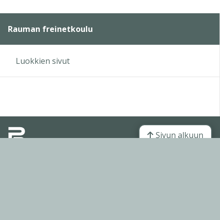
Rauman freinetkoulu
Luokkien sivut
Sivun alkuun
Ohjeet
Saavutettavuus
Yksityisyydensuoja
Lähetä palautetta Peda.net-ylläpidolle
Ilmoita asiaton sisältö