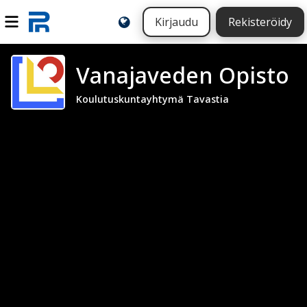
Kirjaudu
Rekisteröidy
Vanajaveden Opisto
Koulutuskuntayhtymä Tavastia