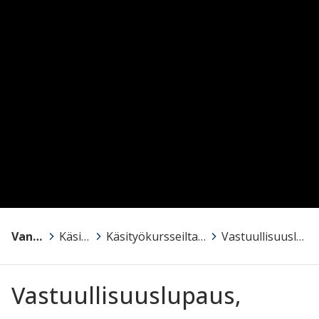
Vanajaveden Opisto
>
Käsityö
>
Käsityökursseilta iloa ja elämyksiä – elämänlaatua oppimisen kautta!
>
Vastuullisuuslupaus, käsityö
Vastuullisuuslupaus,