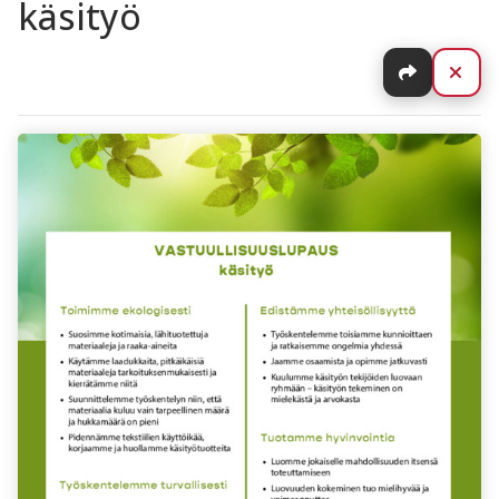
käsityö
Jaa
Sul