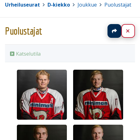
Urheiluseurat
>
D-kiekko
>
Joukkue
>
Puolustajat
Puolustajat
Jaa
Sul
Katselutila