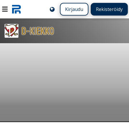
Kirjaudu
Rekisteröidy
D-KIEKKO