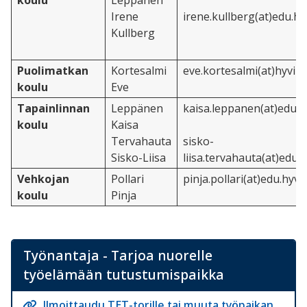
koulu
Leppänen
Irene
irene.kullberg(at)edu.hy
Kullberg
Puolimatkan
Kortesalmi
eve.kortesalmi(at)hyvink
koulu
Eve
Tapainlinnan
Leppänen
kaisa.leppanen(at)edu.hy
koulu
Kaisa
Tervahauta
sisko-
Sisko-Liisa
liisa.tervahauta(at)edu.h
Vehkojan
Pollari
pinja.pollari(at)edu.hyvi
koulu
Pinja
Työnantaja - Tarjoa nuorelle
työelämään tutustumispaikka
Ilmoittaudu TET-torille tai muuta työpaikan