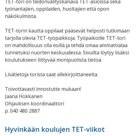
TET-tori on tiedonvälityskanava TET-asioissa sekä
työnantajien, oppilaiden, huoltajien että opon
näkökulmista.
TET-torin kautta oppilaat pääsevät helposti tutkimaan
tarjolla olevia TET-työpaikkoja. Työpaikoille TET-tori
on mahdollisuus olla esillä ja tehdä omaa ammattialaa
tunnetuksi nuorten keskuudessa. Sivuilta löytyy lisäksi
koulutukseen liittyvää monipuolista tietoa.
Lisätietoja torista saat allekirjoittaneelta.
Toivottavasti innostutte mukaan!
Jaana Hokkanen
Ohjauksen koordinaattori
p. 040 480 2887
Hyvinkään koulujen TET-viikot