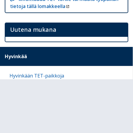
tietoja tällä lomakkeella
Uutena mukana
Hyvinkää
Hyvinkään TET-paikkoja
Sivukartta
Arviointipohjat
Sivun alkuun