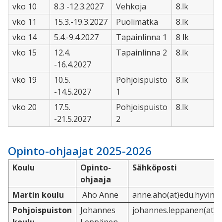
vko 10
8.3 -12.3.2027
Vehkoja
8.lk
vko 11
15.3.-19.3.2027
Puolimatka
8.lk
vko 14
5.4.-9.4.2027
Tapainlinna 1
8 lk
vko 15
12.4.
Tapainlinna 2
8.lk
-16.4.2027
vko 19
10.5.
Pohjoispuisto
8.lk
-14.5.2027
1
vko 20
17.5.
Pohjoispuisto
8.lk
-21.5.2027
2
Opinto-ohjaajat 2025-2026
Koulu
Opinto-
Sähköposti
ohjaaja
Martin koulu
Aho Anne
anne.aho(at)edu.hyvinka
Pohjoispuiston
Johannes
johannes.leppanen(at)ed