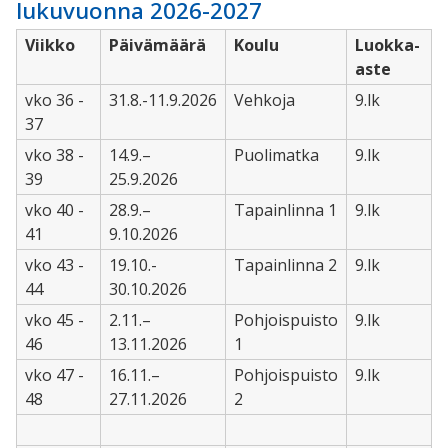
lukuvuonna 2026-2027
Viikko
Päivämäärä
Koulu
Luokka-
aste
vko 36 -
31.8.-11.9.2026
Vehkoja
9.lk
37
vko 38 -
14.9.–
Puolimatka
9.lk
39
25.9.2026
vko 40 -
28.9.–
Tapainlinna 1
9.lk
41
9.10.2026
vko 43 -
19.10.-
Tapainlinna 2
9.lk
44
30.10.2026
vko 45 -
2.11.–
Pohjoispuisto
9.lk
46
13.11.2026
1
vko 47 -
16.11.–
Pohjoispuisto
9.lk
48
27.11.2026
2