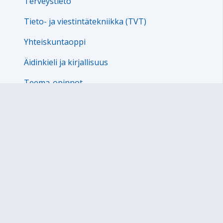
Terveystieto
Tieto- ja viestintätekniikka (TVT)
Yhteiskuntaoppi
Äidinkieli ja kirjallisuus
Teema-opinnot
Ryhmänohjaus
Sivukartta
Sivun alkuun
Ohjeet
Saavutettavuus