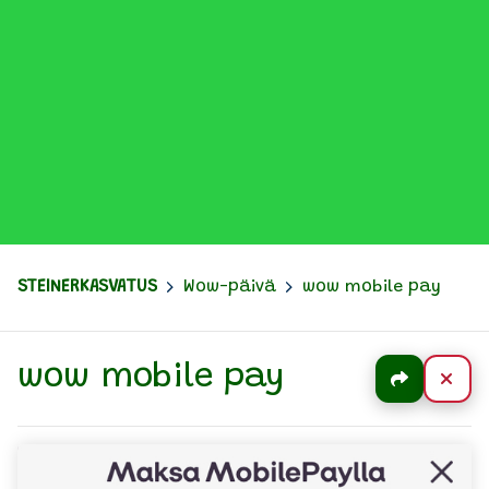
STEINERKASVATUS
>
Wow-päivä
>
wow mobile pay
wow mobile pay
Jaa
Sul