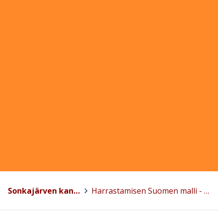
Sonkajärven kansalaisopisto
>
Harrastamisen Suomen malli - Sonkajärvi