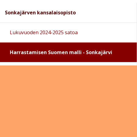
Sonkajärven kansalaisopisto
Lukuvuoden 2024-2025 satoa
Harrastamisen Suomen malli - Sonkajärvi
Sivun alkuun
Ohjeet
Saavutettavuus
Yksityisyydensuoja