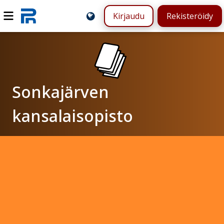
Kirjaudu
Rekisteröidy
Sonkajärven
kansalaisopisto