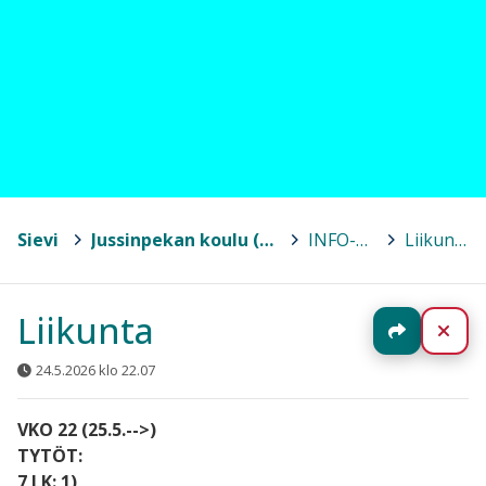
Sievi
>
Jussinpekan koulu (7-9)
>
INFO-TV:
>
Liikunta
Liikunta
Jaa
Sul
24.5.2026 klo 22.07
VKO 22 (25.5.-->)
TYTÖT:
7 LK: 1)