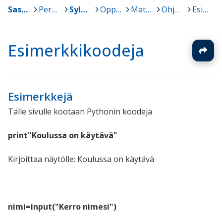
Sastamala
>
Peruskoulut
>
Sylvään koulu
>
Oppiaineet
>
Matematiikka
>
Ohjelmointia Pythonilla
>
Esimerkkikoodeja
Esimerkkikoodeja
Esimerkkejä
Tälle sivulle kootaan Pythonin koodeja
print"Koulussa on käytävä"
Kirjoittaa näytölle: Koulussa on käytävä
nimi=input("Kerro nimesi")