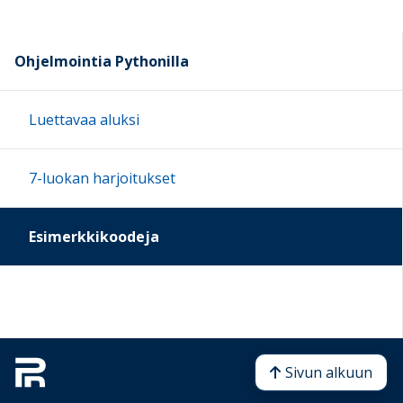
Ohjelmointia Pythonilla
Luettavaa aluksi
7-luokan harjoitukset
Esimerkkikoodeja
Sivun alkuun