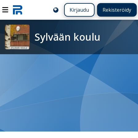
Kirjaudu
Rekisteröidy
Sylvään koulu