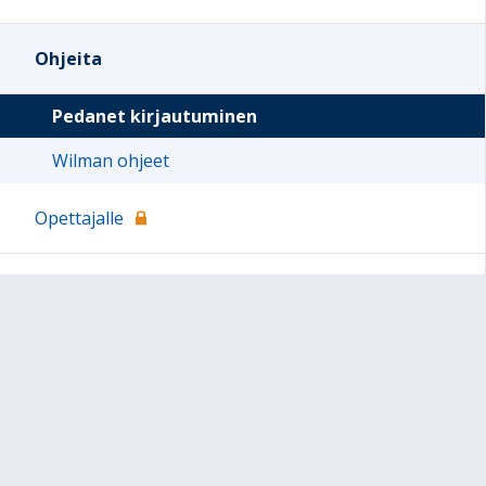
Ohjeita
Pedanet kirjautuminen
Wilman ohjeet
Opettajalle
Sivun alkuun
Ohjeet
Saavutettavuus