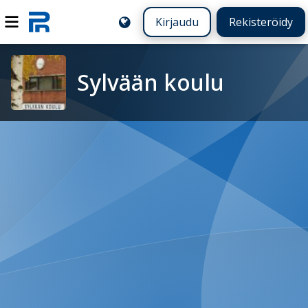
Kirjaudu
Rekisteröidy
Sylvään koulu