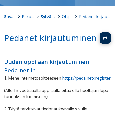
Sastamala
>
Peruskoulut
>
Sylvään koulu
>
Ohjeita
>
Pedanet kirjautuminen
Pedanet kirjautuminen
Uuden oppilaan kirjautuminen
Peda.netiin
1. Mene internetosoitteeseen
https://peda.net/:register
(Alle 15-vuotiaaalla oppilaalla pitää olla huoltajan lupa
tunnuksen luomiseen
)
2. Täytä tarvittavat tiedot aukeavalle sivulle.