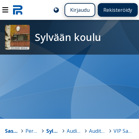
Kirjaudu
Rekisteröidy
Sylvään koulu
Sastamala
>
Peruskoulut
>
Sylvään koulu
>
Auditorion varaus
>
Auditorion vuokraus
>
VIP Sastamala