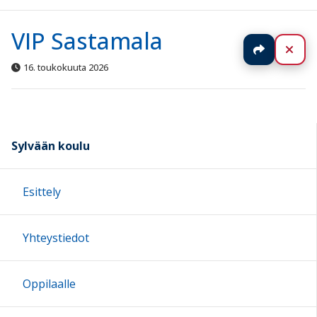
VIP Sastamala
Jaa
Sul
16. toukokuuta 2026
Sylvään koulu
Esittely
Yhteystiedot
Oppilaalle