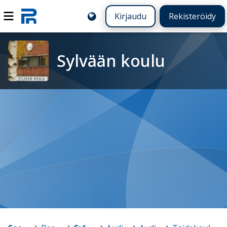
Kirjaudu
Rekisteröidy
Sylvään koulu