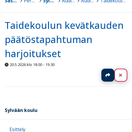
Sastamala
>
Peruskoulut
>
Sylvään koulu
>
Auditorion varaus
>
Auditorion vuokraus
>
Taidekoulun kevätkauden päätöstapahtuman harjoitukset
Taidekoulun kevätkauden
päätöstapahtuman
harjoitukset
20.5.2026 klo 18.00 - 19.30
Jaa
Sul
Sylvään koulu
Esittely