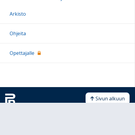
Arkisto
Ohjeita
Opettajalle
Sivun alkuun
Ohjeet
Saavutettavuus
Yksityisyydensuoja