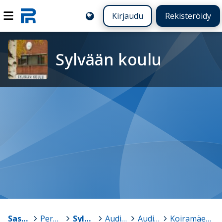
Kirjaudu
Rekisteröidy
Sylvään koulu
Sastamala
>
Peruskoulut
>
Sylvään koulu
>
Auditorion varaus
>
Auditorion vuokraus
>
Koiramäen päiväkodin kevätjuhla