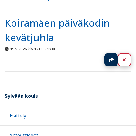
Koiramäen päiväkodin
kevätjuhla
19.5.2026 klo 17.00 - 19.00
Jaa
Sul
Sylvään koulu
Esittely
Yhteystiedot