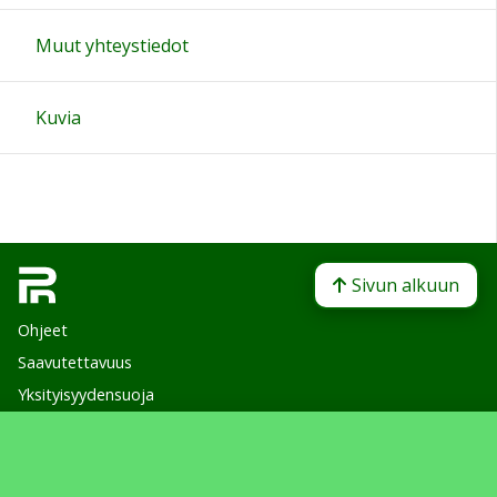
Muut yhteystiedot
Kuvia
Sivun alkuun
Ohjeet
Saavutettavuus
Yksityisyydensuoja
Lähetä palautetta Peda.net-ylläpidolle
Ilmoita asiaton sisältö