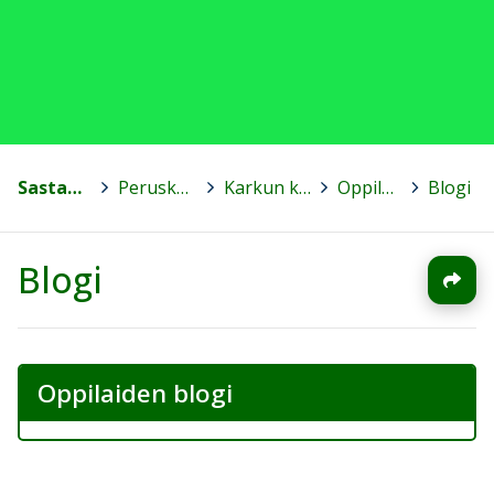
Sastamala
>
Peruskoulut
>
Karkun koulu
>
Oppilaalle
>
Blogi
Blogi
Oppilaiden blogi