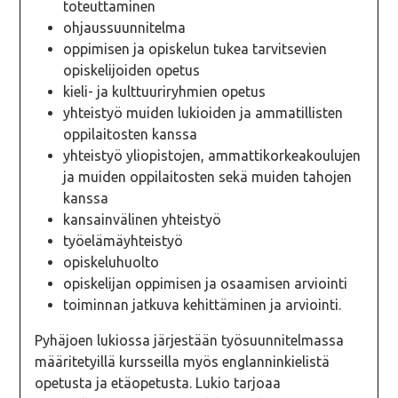
toteuttaminen
ohjaussuunnitelma
oppimisen ja opiskelun tukea tarvitsevien
opiskelijoiden opetus
kieli- ja kulttuuriryhmien opetus
yhteistyö muiden lukioiden ja ammatillisten
oppilaitosten kanssa
yhteistyö yliopistojen, ammattikorkeakoulujen
ja muiden oppilaitosten sekä muiden tahojen
kanssa
kansainvälinen yhteistyö
työelämäyhteistyö
opiskeluhuolto
opiskelijan oppimisen ja osaamisen arviointi
toiminnan jatkuva kehittäminen ja arviointi.
Pyhäjoen lukiossa järjestään työsuunnitelmassa
määritetyillä kursseilla myös englanninkielistä
opetusta ja etäopetusta. Lukio tarjoaa