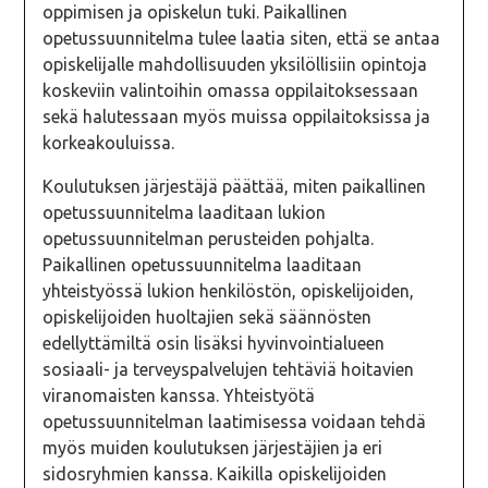
oppimisen ja opiskelun tuki. Paikallinen
opetussuunnitelma tulee laatia siten, että se antaa
opiskelijalle mahdollisuuden yksilöllisiin opintoja
koskeviin valintoihin omassa oppilaitoksessaan
sekä halutessaan myös muissa oppilaitoksissa ja
korkeakouluissa.
Koulutuksen järjestäjä päättää, miten paikallinen
opetussuunnitelma laaditaan lukion
opetussuunnitelman perusteiden pohjalta.
Paikallinen opetussuunnitelma laaditaan
yhteistyössä lukion henkilöstön, opiskelijoiden,
opiskelijoiden huoltajien sekä säännösten
edellyttämiltä osin lisäksi hyvinvointialueen
sosiaali- ja terveyspalvelujen tehtäviä hoitavien
viranomaisten kanssa. Yhteistyötä
opetussuunnitelman laatimisessa voidaan tehdä
myös muiden koulutuksen järjestäjien ja eri
sidosryhmien kanssa. Kaikilla opiskelijoiden