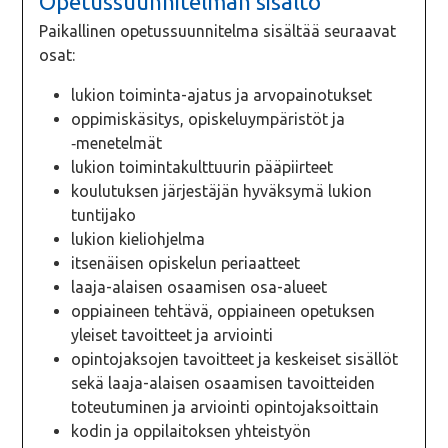
Opetussuunnitelman sisältö
Paikallinen opetussuunnitelma sisältää seuraavat
osat:
lukion toiminta-ajatus ja arvopainotukset
oppimiskäsitys, opiskeluympäristöt ja
‑menetelmät
lukion toimintakulttuurin pääpiirteet
koulutuksen järjestäjän hyväksymä lukion
tuntijako
lukion kieliohjelma
itsenäisen opiskelun periaatteet
laaja-alaisen osaamisen osa-alueet
oppiaineen tehtävä, oppiaineen opetuksen
yleiset tavoitteet ja arviointi
opintojaksojen tavoitteet ja keskeiset sisällöt
sekä laaja-alaisen osaamisen tavoitteiden
toteutuminen ja arviointi opintojaksoittain
kodin ja oppilaitoksen yhteistyön