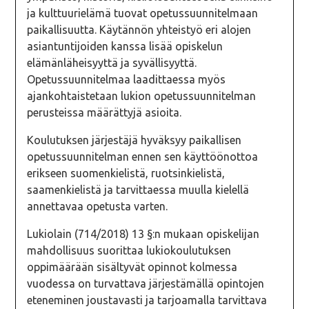
ja kulttuurielämä tuovat opetussuunnitelmaan
paikallisuutta. Käytännön yhteistyö eri alojen
asiantuntijoiden kanssa lisää opiskelun
elämänläheisyyttä ja syvällisyyttä.
Opetussuunnitelmaa laadittaessa myös
ajankohtaistetaan lukion opetussuunnitelman
perusteissa määrättyjä asioita.
Koulutuksen järjestäjä hyväksyy paikallisen
opetussuunnitelman ennen sen käyttöönottoa
erikseen suomenkielistä, ruotsinkielistä,
saamenkielistä ja tarvittaessa muulla kielellä
annettavaa opetusta varten.
Lukiolain (714/2018) 13 §:n mukaan opiskelijan
mahdollisuus suorittaa lukiokoulutuksen
oppimäärään sisältyvät opinnot kolmessa
vuodessa on turvattava järjestämällä opintojen
eteneminen joustavasti ja tarjoamalla tarvittava