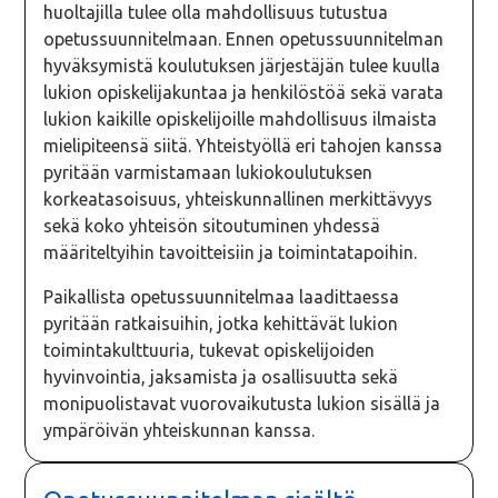
huoltajilla tulee olla mahdollisuus tutustua
opetussuunnitelmaan. Ennen opetussuunnitelman
hyväksymistä koulutuksen järjestäjän tulee kuulla
lukion opiskelijakuntaa ja henkilöstöä sekä varata
lukion kaikille opiskelijoille mahdollisuus ilmaista
mielipiteensä siitä. Yhteistyöllä eri tahojen kanssa
pyritään varmistamaan lukiokoulutuksen
korkeatasoisuus, yhteiskunnallinen merkittävyys
sekä koko yhteisön sitoutuminen yhdessä
määriteltyihin tavoitteisiin ja toimintatapoihin.
Paikallista opetussuunnitelmaa laadittaessa
pyritään ratkaisuihin, jotka kehittävät lukion
toimintakulttuuria, tukevat opiskelijoiden
hyvinvointia, jaksamista ja osallisuutta sekä
monipuolistavat vuorovaikutusta lukion sisällä ja
ympäröivän yhteiskunnan kanssa.