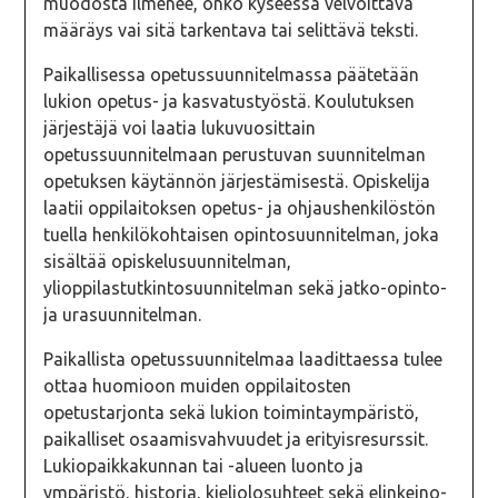
muodosta ilmenee, onko kyseessä velvoittava
määräys vai sitä tarkentava tai selittävä teksti.
Paikallisessa opetussuunnitelmassa päätetään
lukion opetus- ja kasvatustyöstä. Koulutuksen
järjestäjä voi laatia lukuvuosittain
opetussuunnitelmaan perustuvan suunnitelman
opetuksen käytännön järjestämisestä. Opiskelija
laatii oppilaitoksen opetus- ja ohjaushenkilöstön
tuella henkilökohtaisen opintosuunnitelman, joka
sisältää opiskelusuunnitelman,
ylioppilastutkintosuunnitelman sekä jatko-opinto-
ja urasuunnitelman.
Paikallista opetussuunnitelmaa laadittaessa tulee
ottaa huomioon muiden oppilaitosten
opetustarjonta sekä lukion toimintaympäristö,
paikalliset osaamisvahvuudet ja erityisresurssit.
Lukiopaikkakunnan tai -alueen luonto ja
ympäristö, historia, kieliolosuhteet sekä elinkeino-