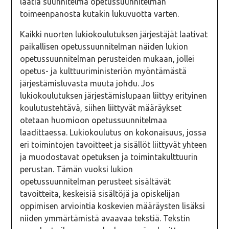
laatia suunnitelma opetussuunnitelman
toimeenpanosta kutakin lukuvuotta varten.
Kaikki nuorten lukiokoulutuksen järjestäjät laativat
paikallisen opetussuunnitelman näiden lukion
opetussuunnitelman perusteiden mukaan, jollei
opetus- ja kulttuuriministeriön myöntämästä
järjestämisluvasta muuta johdu. Jos
lukiokoulutuksen järjestämislupaan liittyy erityinen
koulutustehtävä, siihen liittyvät määräykset
otetaan huomioon opetussuunnitelmaa
laadittaessa. Lukiokoulutus on kokonaisuus, jossa
eri toimintojen tavoitteet ja sisällöt liittyvät yhteen
ja muodostavat opetuksen ja toimintakulttuurin
perustan. Tämän vuoksi lukion
opetussuunnitelman perusteet sisältävät
tavoitteita, keskeisiä sisältöjä ja opiskelijan
oppimisen arviointia koskevien määräysten lisäksi
niiden ymmärtämistä avaavaa tekstiä. Tekstin