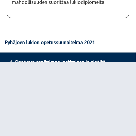
mahdollisuuden suorittaa lukiodiplomeita.
Pyhäjoen lukion opetussuunnitelma 2021
1. Opetussuunnitelman laatiminen ja sisältö
2. Lukiokoulutuksen tehtävä ja arvoperusta
3. Opetuksen toteuttaminen
4. Opiskelijan ohjaus ja tukeminen