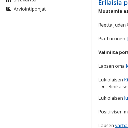
Erilaisia 
Arviointipohjat
Muutamia es
Reetta Juden
Pia Turunen:
Valmiita por
Lapsen oma
Lukiolaisen
Ki
elinikäis
Lukiolaisen
l
Positiivisen
Lapsen
varha