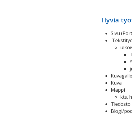
Hyviä työ
Sivu (Por
Tekstityö
ulko
j
Kuvagalle
Kuva
Mappi
kts.
h
Tiedosto
Blogi/pod