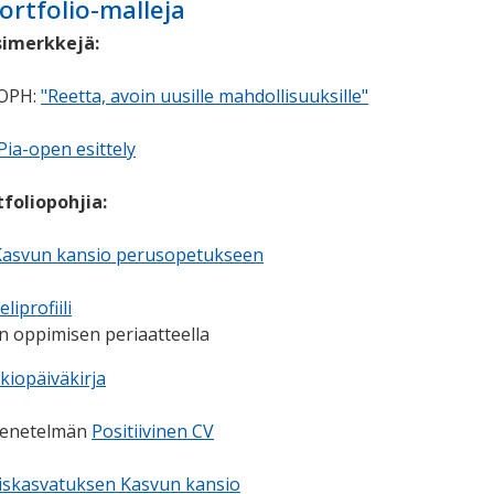
portfolio-malleja
imerkkejä:
 OPH:
"Reetta, avoin uusille mahdollisuuksille"
Pia-open esittely
tfoliopohjia:
Kasvun kansio perusopetukseen
eliprofiili
en oppimisen periaatteella
ukiopäiväkirja
 menetelmän
Positiivinen CV
iskasvatuksen Kasvun kansio