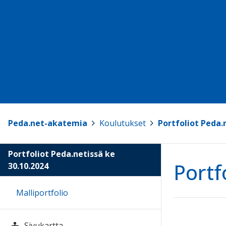
Peda.net-akatemia
>
Koulutukset
>
Portfoliot Peda.
Portfoliot Peda.netissä ke
Portf
30.10.2024
Malliportfolio
Sivukartta