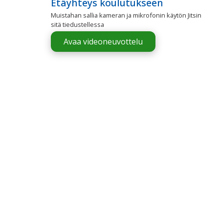
Etäyhteys koulutukseen
Muistahan sallia kameran ja mikrofonin käytön Jitsin
sitä tiedustellessa
Avaa videoneuvottelu