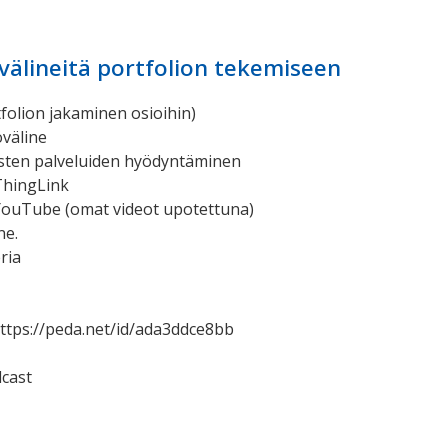
välineitä portfolion tekemiseen
tfolion jakaminen osioihin)
väline
isten palveluiden hyödyntäminen
ThingLink
YouTube (omat videot upotettuna)
ne.
ria
ttps://peda.net/id/ada3ddce8bb
cast