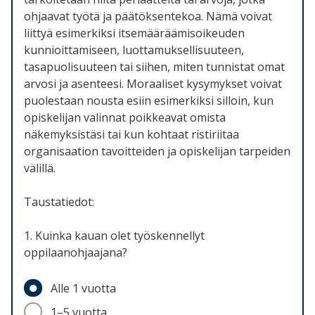
ohjaavat työtä ja päätöksentekoa. Nämä voivat
liittyä esimerkiksi itsemääräämisoikeuden
kunnioittamiseen, luottamuksellisuuteen,
tasapuolisuuteen tai siihen, miten tunnistat omat
arvosi ja asenteesi. Moraaliset kysymykset voivat
puolestaan nousta esiin esimerkiksi silloin, kun
opiskelijan valinnat poikkeavat omista
näkemyksistäsi tai kun kohtaat ristiriitaa
organisaation tavoitteiden ja opiskelijan tarpeiden
välillä.
Taustatiedot:
1. Kuinka kauan olet työskennellyt
oppilaanohjaajana?
Alle 1 vuotta
1–5 vuotta