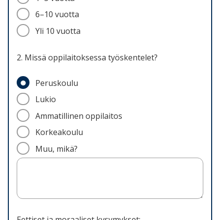
6–10 vuotta
Yli 10 vuotta
2. Missä oppilaitoksessa työskentelet?
Peruskoulu
Lukio
Ammatillinen oppilaitos
Korkeakoulu
Muu, mikä?
Eettiset ja moraaliset kysymykset: