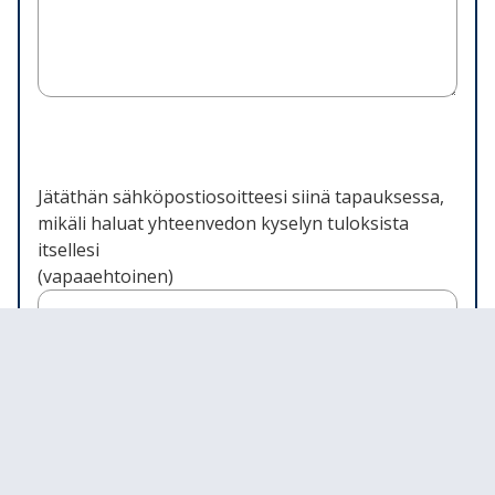
Jätäthän sähköpostiosoitteesi siinä tapauksessa,
mikäli haluat yhteenvedon kyselyn tuloksista
itsellesi
(vapaaehtoinen)
Roskapostituksen esto
Valitse mikä tahansa numero, joka on
suurempi kuin 2.
Valitsemasi numero:
Valitsemasi numero