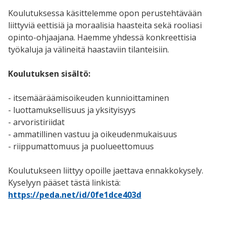
Koulutuksessa käsittelemme opon perustehtävään
liittyviä eettisiä ja moraalisia haasteita sekä rooliasi
opinto-ohjaajana. Haemme yhdessä konkreettisia
työkaluja ja välineitä haastaviin tilanteisiin.
Koulutuksen sisältö:
- itsemääräämisoikeuden kunnioittaminen
- luottamuksellisuus ja yksityisyys
- arvoristiriidat
- ammatillinen vastuu ja oikeudenmukaisuus
- riippumattomuus ja puolueettomuus
Koulutukseen liittyy opoille jaettava ennakkokysely.
Kyselyyn pääset tästä linkistä:
https://peda.net/id/0fe1dce403d