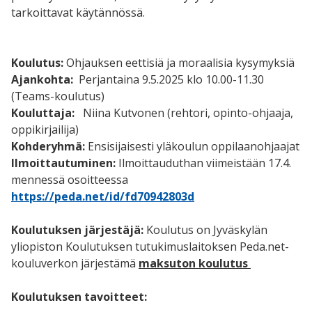
tarkoittavat käytännössä.
Koulutus:
Ohjauksen eettisiä ja moraalisia kysymyksiä
Ajankohta:
Perjantaina 9.5.2025 klo 10.00-11.30
(Teams-koulutus)
Kouluttaja:
Niina Kutvonen (rehtori, opinto-ohjaaja,
oppikirjailija)
Kohderyhmä:
Ensisijaisesti yläkoulun oppilaanohjaajat
Ilmoittautuminen:
Ilmoittauduthan viimeistään 17.4.
mennessä osoitteessa
https://peda.net/id/fd70942803d
Koulutuksen järjestäjä:
Koulutus on Jyväskylän
yliopiston Koulutuksen tutukimuslaitoksen Peda.net-
kouluverkon järjestämä
maksuton koulutus
Koulutuksen tavoitteet: