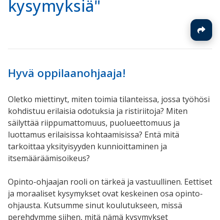
kysymyksiä"
Hyvä oppilaanohjaaja!
Oletko miettinyt, miten toimia tilanteissa, jossa työhösi
kohdistuu erilaisia odotuksia ja ristiriitoja? Miten
säilyttää riippumattomuus, puolueettomuus ja
luottamus erilaisissa kohtaamisissa? Entä mitä
tarkoittaa yksityisyyden kunnioittaminen ja
itsemääräämisoikeus?
Opinto-ohjaajan rooli on tärkeä ja vastuullinen. Eettiset
ja moraaliset kysymykset ovat keskeinen osa opinto-
ohjausta. Kutsumme sinut koulutukseen, missä
perehdymme siihen, mitä nämä kysymykset