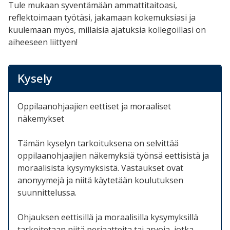
Tule mukaan syventämään ammattitaitoasi,
reflektoimaan työtäsi, jakamaan kokemuksiasi ja
kuulemaan myös, millaisia ajatuksia kollegoillasi on
aiheeseen liittyen!
Kysely
Oppilaanohjaajien eettiset ja moraaliset
näkemykset
Tämän kyselyn tarkoituksena on selvittää
oppilaanohjaajien näkemyksiä työnsä eettisistä ja
moraalisista kysymyksistä. Vastaukset ovat
anonyymejä ja niitä käytetään koulutuksen
suunnittelussa.
Ohjauksen eettisillä ja moraalisilla kysymyksillä
tarkoitetaan niitä periaatteita tai arvoja, jotka