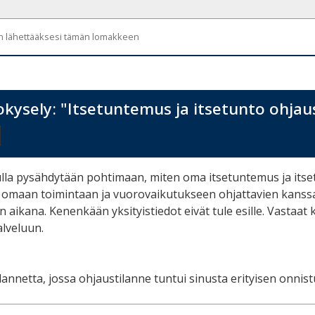
än lähettääksesi tämän lomakkeen
kysely: "Itsetuntemus ja itsetunto ohjau
lla pysähdytään pohtimaan, miten oma itsetuntemus ja itse
 omaan toimintaan ja vuorovaikutukseen ohjattavien kanssa. 
 aikana. Kenenkään yksityistiedot eivät tule esille. Vastaat
lveluun.
tilannetta, jossa ohjaustilanne tuntui sinusta erityisen onnist