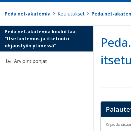
Peda.net-akatemia
>
Koulutukset
>
Peda.net-akatem
Peda.net-akatemia kouluttaa:
Peda.
"Itsetuntemus ja itsetunto
ohjaustyön ytimessä"
itset
Arviointipohjat
Palaute
Kirjaudu sisä