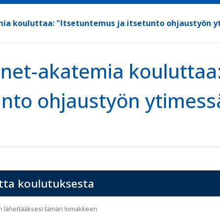
ia kouluttaa: "Itsetuntemus ja itsetunto ohjaustyön y
net-akatemia kouluttaa:
unto ohjaustyön ytimess
tta koulutuksesta
än lähettääksesi tämän lomakkeen