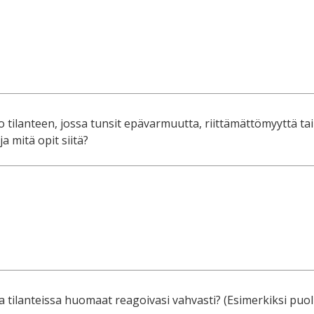
o tilanteen, jossa tunsit epävarmuutta, riittämättömyyttä t
ja mitä opit siitä?
ssa tilanteissa huomaat reagoivasi vahvasti? (Esimerkiksi puolu