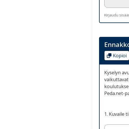
Kirjaudu sisä
Ennakko
Kopioi
Kyselyn avu
vaikuttavat
koulutuksen
Peda.net-pa
1. Kuvaile 