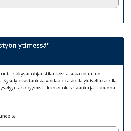
styön ytimessä"
tunto näkyvät ohjaustilanteissa sekä miten ne
Kyselyn vastauksia voidaan käsitellä yleisellä tasolla
 kyselyyn anonyymisti, kun et ole sisäänkirjautuneena
uneelta.