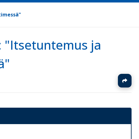
timessä"
 "Itsetuntemus ja
ä"
J