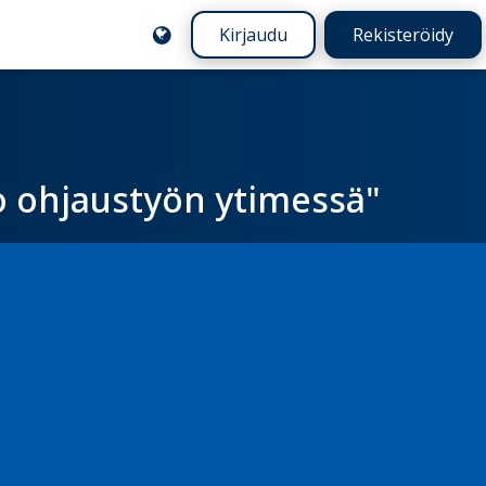
Kirjaudu
Rekisteröidy
o ohjaustyön ytimessä"