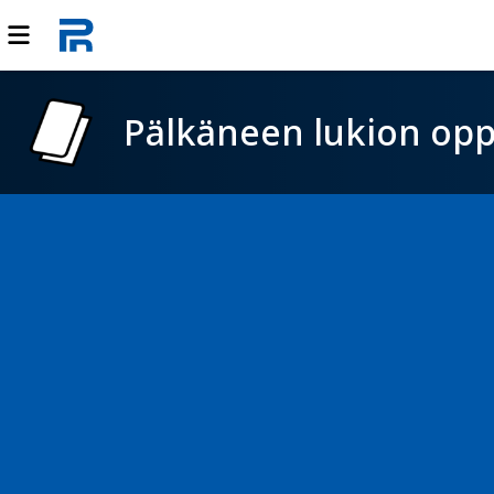
Pälkäneen lukion opp