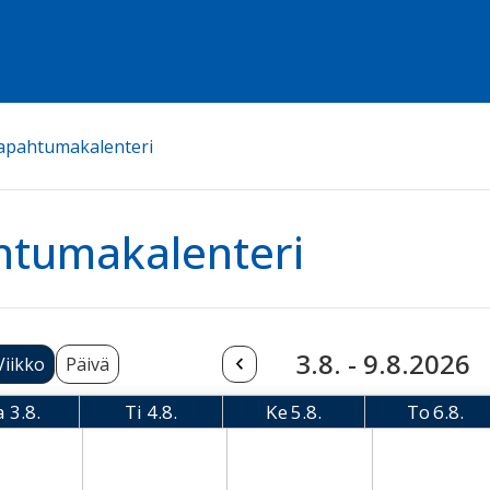
apahtumakalenteri
htumakalenteri
3.8. - 9.8.2026
Viikko
Päivä
a
3.8.
Ti
4.8.
Ke
5.8.
To
6.8.
Maanantai
Tiistai
Keskiviikko
Torsta
08-03 Monday
2026-08-04 Tuesday
2026-08-05 Wednesday
2026-08-06