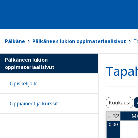
Pälkäne
>
Pälkäneen lukion oppimateriaalisivut
>
T
Pälkäneen lukion
Tapa
oppimateriaalisivut
Opiskelijalle
Kuukausi
Oppiaineet ja kurssit
32
M
vk
0:00
Week 32
2026-