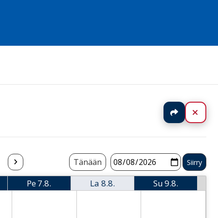
Jaa
Sulj
Tänään
Pe
7.8.
La
8.8.
Su
9.8.
i
Perjantai
Lauantai
Sunnuntai
 Thursday
2026-08-07 Friday
2026-08-08 Saturday
2026-08-09 Sund