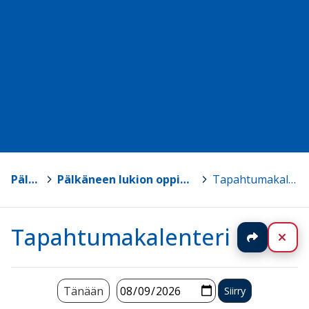
Pälkäne
>
Pälkäneen lukion oppimateriaalisivut
>
Tapahtumakalenteri
Tapahtumakalenteri
Jaa
Sul
Tänään