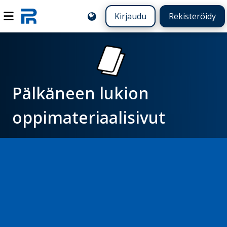
Kirjaudu
Rekisteröidy
Pälkäneen lukion
oppimateriaalisivut