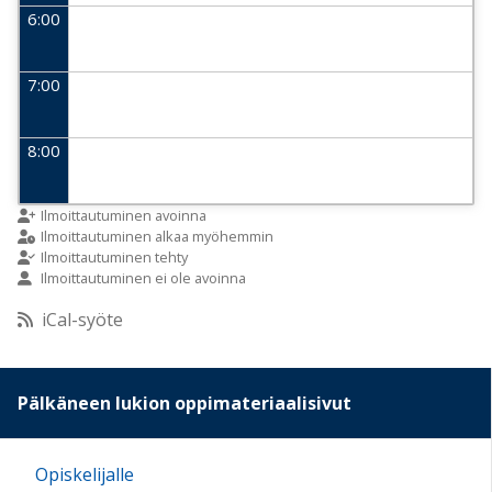
6:00
7:00
8:00
9:00
Ilmoittautuminen avoinna
Ilmoittautuminen alkaa myöhemmin
Ilmoittautuminen tehty
Ilmoittautuminen ei ole avoinna
10:00
iCal-syöte
11:00
Pälkäneen lukion oppimateriaalisivut
12:00
Opiskelijalle
13:00