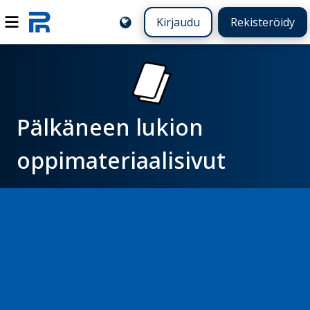
Kirjaudu
Rekisteröidy
Pälkäneen lukion
oppimateriaalisivut