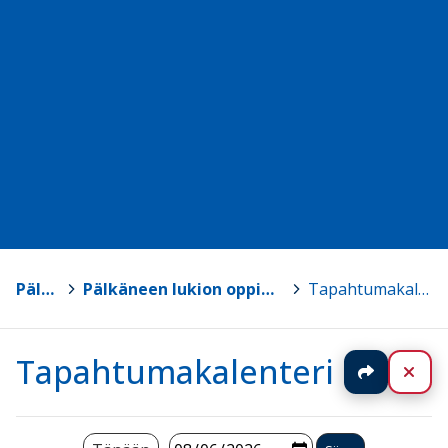
Pälkäne
>
Pälkäneen lukion oppimateriaalisivut
>
Tapahtumakalenteri
Tapahtumakalenteri
Jaa
Sul