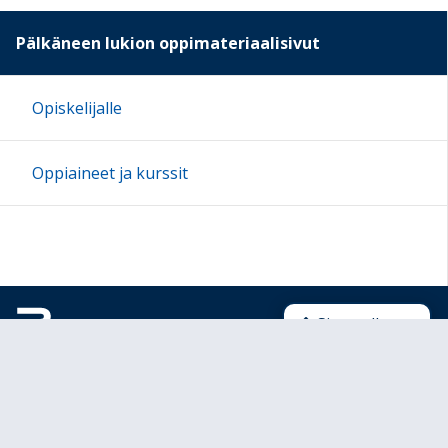
Pälkäneen lukion oppimateriaalisivut
Opiskelijalle
Oppiaineet ja kurssit
Sivun alkuun
Ohjeet
Saavutettavuus
Yksityisyydensuoja