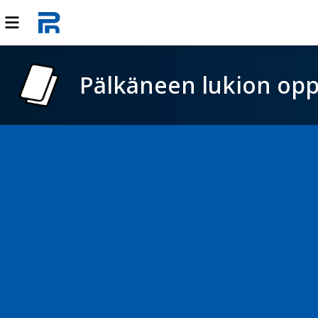
Pälkäneen lukion opp