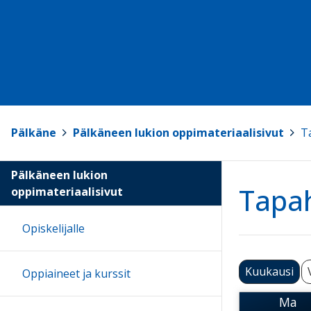
Pälkäne
>
Pälkäneen lukion oppimateriaalisivut
>
T
Pälkäneen lukion
Tapa
oppimateriaalisivut
Opiskelijalle
Kuukausi
Oppiaineet ja kurssit
Ma
Maa