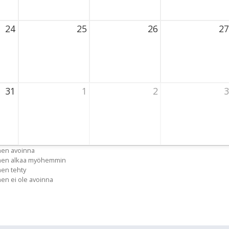
24
25
26
27
2026 Thursday
25 August 2026 Thursday
26 August 2026 Thursday
27 August 2026
31
1
2
3
2026 Thursday
1 September 2026 Thursday
2 September 2026 Thursday
3 September 20
nen avoinna
inen alkaa myöhemmin
nen tehty
nen ei ole avoinna