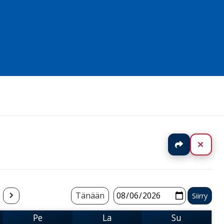
Jaa
Sulj
Tänään
Pe
La
Su
Perjantai
Lauantai
Sunnuntai