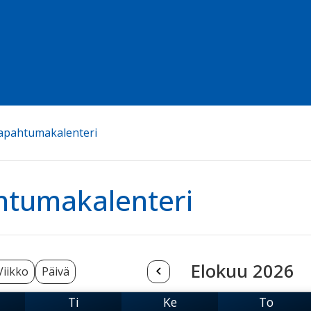
apahtumakalenteri
htumakalenteri
Elokuu 2026
Viikko
Päivä
Ti
Ke
To
nantai
Tiistai
Keskiviikko
Torstai