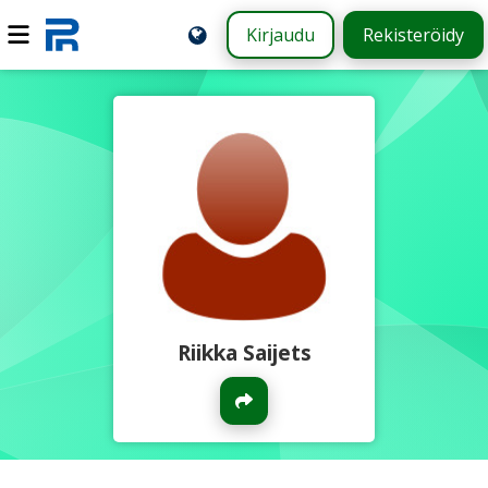
Kirjaudu
Rekisteröidy
Riikka Saijets
Jaa