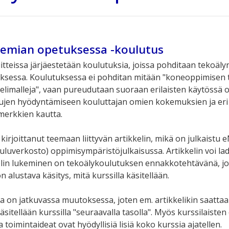
kemian opetuksessa -koulutus
teissa järjäestetään koulutuksia, joissa pohditaan tekoäly
sessa. Koulutuksessa ei pohditan mitään "koneoppimisen t
 kielimalleja", vaan pureudutaan suoraan erilaisten käytössä 
ujen hyödyntämiseen kouluttajan omien kokemuksien ja eri 
merkkien kautta.
kirjoittanut teemaan liittyvän artikkelin, mikä on julkaistu 
ouluverkosto) oppimisympäristöjulkaisussa. Artikkelin voi lad
kkelin lukeminen on tekoälykoulutuksen ennakkotehtävänä, jo
 on alustava käsitys, mitä kurssilla käsitellään.
 on jatkuvassa muutoksessa, joten em. artikkelikin saattaa 
 käsitellään kurssilla "seuraavalla tasolla". Myös kurssilaiste
toimintaideat ovat hyödyllisiä lisiä koko kurssia ajatellen.