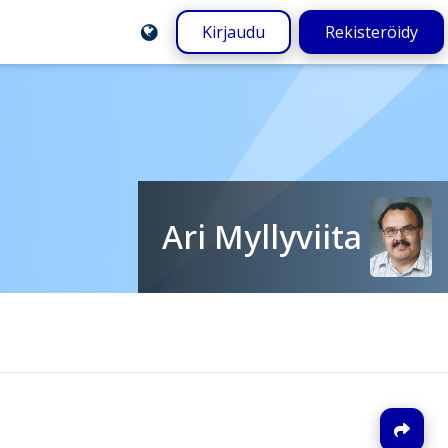
Kirjaudu
Rekisteröidy
Ari Myllyviita
J