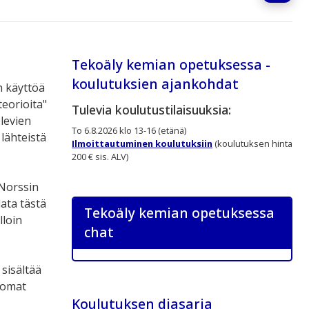
Tekoäly kemian opetuksessa -
koulutuksien ajankohdat
n käyttöä
eorioita"
Tulevia koulutustilaisuuksia:
olevien
To 6.8.2026 klo 13-16 (etänä)
lähteistä
Ilmoittautuminen koulutuksiin
(koulutuksen hinta
200 € sis. ALV)
eNorssin
ata tästä
Tekoäly kemian opetuksessa
lloin
chat
sisältää
n omat
Koulutuksen diasarja