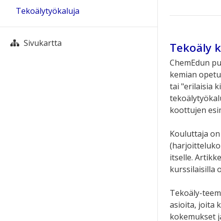
Tekoälytyökaluja
Sivukartta
Tekoäly 
ChemEdun puit
kemian opetuk
tai "erilaisia
tekoälytyökal
koottujen esi
Kouluttaja on 
(harjoitteluk
itselle. Arti
kurssilaisilla
Tekoäly-teema
asioita, joita
kokemukset ja 