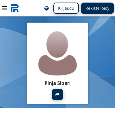
Kirjaudu
Rekisteröidy
Pinja Sipari
Jaa