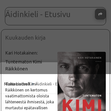
Äidinkieli - Etusivu
Kuukauden kirja
Kari Hotakainen:
Tuntematon Kimi
Räikkönen
Misha Lindvall
>
Äidinkieli - Etusivu
Tuntematon Kimi
Räikkönen on kertomus
vaatimattomista oloista
lähteneestä ihmisestä, joka
murtautui epätavallisen