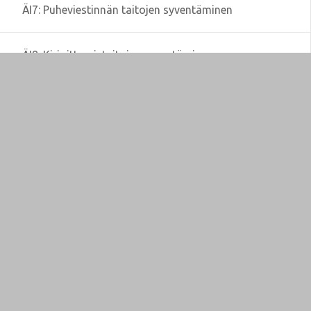
ÄI7: Puheviestinnän taitojen syventäminen
ÄI8: Kirjoittamistaitojen syventäminen
ÄI9: Lukutaidon syventäminen
ÄI10: Kielenhuollon kurssi
ÄI12: Luova kirjoittaminen
ÄI13: Julkaisukurssi
ÄI14: Ilmaisutaidon peruskurssi