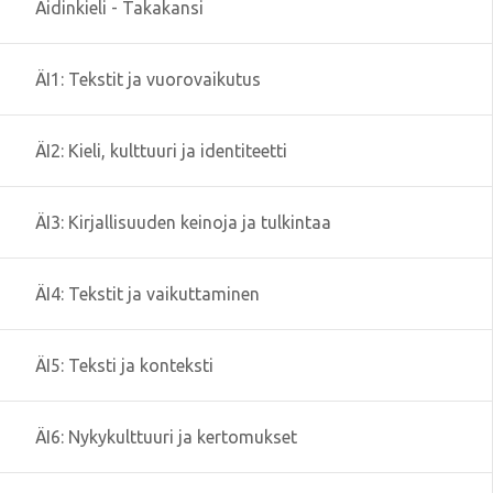
Äidinkieli - Takakansi
ÄI1: Tekstit ja vuorovaikutus
ÄI2: Kieli, kulttuuri ja identiteetti
ÄI3: Kirjallisuuden keinoja ja tulkintaa
ÄI4: Tekstit ja vaikuttaminen
ÄI5: Teksti ja konteksti
ÄI6: Nykykulttuuri ja kertomukset