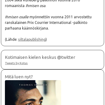
2004 sekä Runeberg-palkinnon vuonna 2010
romaanista
Ihmisen osa
.
Ihmisen osalle
myönnettiin vuonna 2011 arvostettu
ranskalainen Prix Courrier International -palkinto
parhaana käännöskirjana.
(Lähde:
siltalapublishing
)
Kotimaisen kielen keskus @twitter
Tweets by Kotus
Mitä luen nyt?