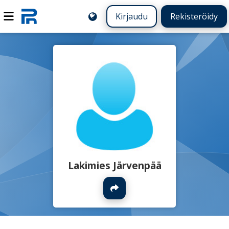
Kirjaudu
Rekisteröidy
Lakimies Järvenpää
Jaa