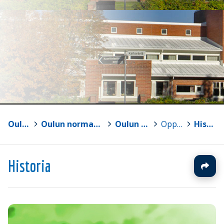
Oulun yliopisto
>
Oulun normaalikoulun lukio ja perusasteen vs. 7-9
>
Oulun normaalikoulun lukio
>
Oppiaineet
>
Historia
Historia