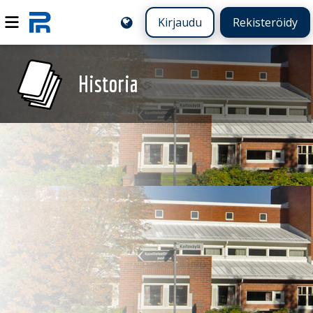
Kirjaudu
Rekisteröidy
Historia