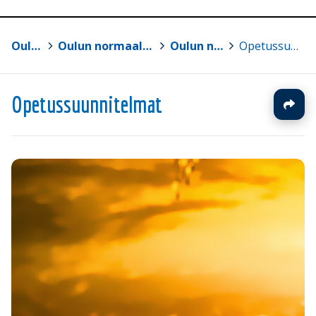
Oulun yliopisto
>
Oulun normaalikoulun lukio ja perusasteen vs. 7-9
>
Oulun normaalikoulun lukio
>
Opetussuunnitelmat
Opetussuunnitelmat