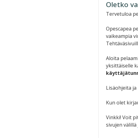
Oletko v
Tervetuloa pe
Opescapea pel
vaikeampia vi
Tehtäväsivuill
Aloita pelaami
yksittäiselle 
käyttäjätunn
Lisäohjeita ja
Kun olet kirj
Vinkki! Voit p
sivujen välill