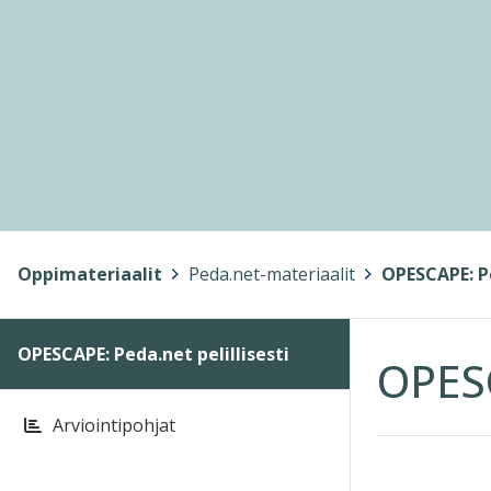
Oppimateriaalit
>
Peda.net-materiaalit
>
OPESCAPE: Pe
OPESCAPE: Peda.net pelillisesti
OPESC
Arviointipohjat