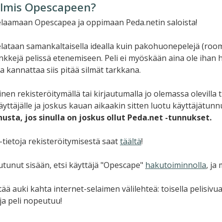
almis Opescapeen?
laamaan Opescapea ja oppimaan Peda.netin saloista!
ataan samankaltaisella idealla kuin pakohuonepelejä (room e
nkkejä pelissä etenemiseen. Peli ei myöskään aina ole ihan 
a kannattaa siis pitää silmät tarkkana.
nen rekisteröitymällä tai kirjautumalla jo olemassa olevilla 
käyttäjälle ja joskus kauan aikaakin sitten luotu käyttäjätu
usta, jos sinulla on joskus ollut Peda.net -tunnukset.
 -tietoja rekisteröitymisestä saat
täältä
!
autunut sisään, etsi käyttäjä "Opescape"
hakutoiminnolla
, ja
itää auki kahta internet-selaimen välilehteä: toisella pelisivu
ä ja peli nopeutuu!