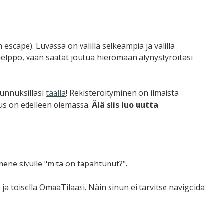
scape). Luvassa on välillä selkeämpiä ja välillä
helppo, vaan saatat joutua hieromaan älynystyröitäsi.
tunnuksillasi
täällä
! Rekisteröityminen on ilmaista
nnus on edelleen olemassa.
Älä siis luo uutta
 mene sivulle "mitä on tapahtunut?".
a ja toisella OmaaTilaasi. Näin sinun ei tarvitse navigoida