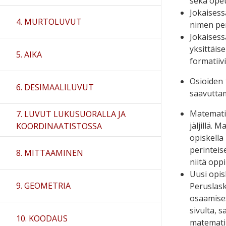
sekä opet
Jokaisess
4. MURTOLUVUT
nimen per
Jokaisess
yksittäis
5. AIKA
formatiiv
Osioiden
6. DESIMAALILUVUT
saavutta
Matematii
7. LUVUT LUKUSUORALLA JA
jäljillä.
KOORDINAATISTOSSA
opiskella
perinteis
8. MITTAAMINEN
niitä opp
Uusi opis
9. GEOMETRIA
Peruslask
osaamises
sivulta, 
10. KOODAUS
matematii