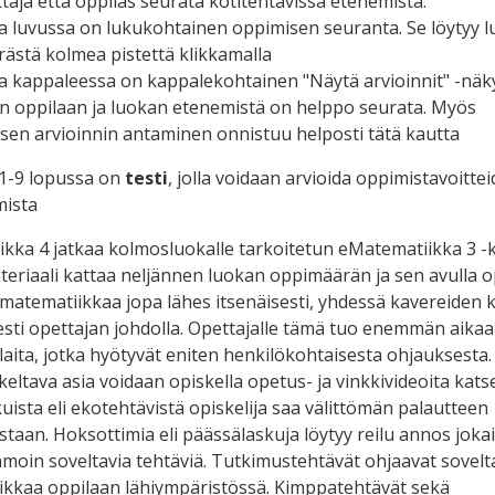
taja että oppilas seurata kotitehtävissä etenemistä.
a luvussa on lukukohtainen oppimisen seuranta. Se löytyy 
ästä kolmea pistettä klikkamalla
a kappaleessa on kappalekohtainen "Näytä arvioinnit" -näk
en oppilaan ja luokan etenemistä on helppo seurata. Myös
isen arvioinnin antaminen onnistuu helposti tätä kautta
 1-9 lopussa on
testi
, jolla voidaan arvioida oppimistavoitte
mista
kka 4 jatkaa kolmosluokalle tarkoitetun eMatematiikka 3 -k
 Materiaali kattaa neljännen luokan oppimäärän ja sen avulla o
 matematiikkaa jopa lähes itsenäisesti, yhdessä kavereiden 
esti opettajan johdolla. Opettajalle tämä tuo enemmän aika
ilaita, jotka hyötyvät eniten henkilökohtaisesta ohjauksesta.
keltava asia voidaan opiskella opetus- ja vinkkivideoita katse
uista eli ekotehtävistä opiskelija saa välittömän palautteen
taan. Hoksottimia eli päässälaskuja löytyy reilu annos jokai
samoin soveltavia tehtäviä. Tutkimustehtävät ohjaavat sove
kkaa oppilaan lähiympäristössä. Kimppatehtävät sekä