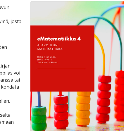
luvun
ymä, josta
iden
irjan
ppilas voi
kanssa tai
a kohdata
llen.
selta
ltamaan