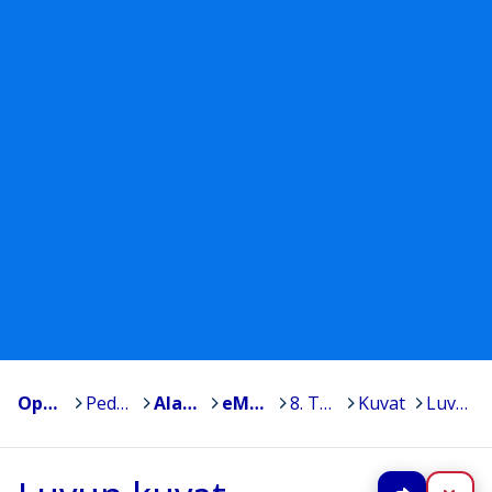
Oppimateriaalit
>
Peda.net-materiaalit
>
Alakoulun matematiikka 3-6
>
eMatematiikka 5
>
8. TULKITAAN JA KÄSITELLÄÄN TIETOJA
>
Kuvat
>
Luvun kuvat