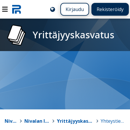
Kirjaudu
Rekisteröidy
Yrittäjyyskasvatus
Nivala
>
Nivalan lukio
>
Yrittäjyyskasvatus
>
Yhteystiedot