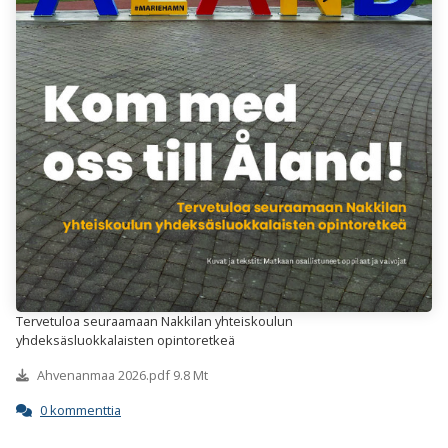
Tervetuloa seuraamaan Nakkilan yhteiskoulun
yhdeksäsluokkalaisten opintoretkeä
Ahvenanmaa 2026.pdf 9.8 Mt
0 kommenttia