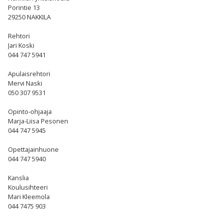
Porintie 13
29250 NAKKILA
Rehtori
Jari Koski
044 747 5941
Apulaisrehtori
Mervi Naski
050 307 9531
Opinto-ohjaaja
Marja-Liisa Pesonen
044 747 5945
Opettajainhuone
044 747 5940
Kanslia
Koulusihteeri
Mari Kleemola
044 7475 903