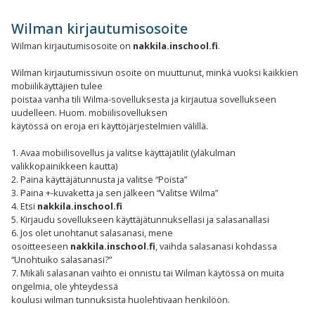
Wilman kirjautumisosoite
Wilman kirjautumisosoite on
nakkila.inschool.fi
.
Wilman kirjautumissivun osoite on muuttunut, minkä vuoksi kaikkien
mobiilikäyttäjien tulee
poistaa vanha tili Wilma-sovelluksesta ja kirjautua sovellukseen
uudelleen. Huom. mobiilisovelluksen
käytössä on eroja eri käyttöjärjestelmien välillä.
1. Avaa mobiilisovellus ja valitse käyttäjätilit (yläkulman
valikkopainikkeen kautta)
2. Paina käyttäjätunnusta ja valitse “Poista”
3. Paina +-kuvaketta ja sen jälkeen “Valitse Wilma”
4. Etsi
nakkila.inschool.fi
5. Kirjaudu sovellukseen käyttäjätunnuksellasi ja salasanallasi
6. Jos olet unohtanut salasanasi, mene
osoitteeseen
nakkila.inschool.fi
, vaihda salasanasi kohdassa
“Unohtuiko salasanasi?”
7. Mikäli salasanan vaihto ei onnistu tai Wilman käytössä on muita
ongelmia, ole yhteydessä
koulusi wilman tunnuksista huolehtivaan henkilöön.