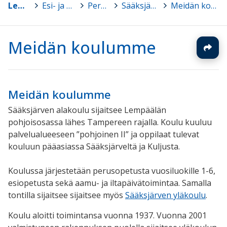
Lempäälä
>
Esi- ja perusopetus
>
Peruskoulut
>
Sääksjärven alakoulu
>
Meidän koulumme
Meidän koulumme
Meidän koulumme
Sääksjärven alakoulu sijaitsee Lempäälän
pohjoisosassa lähes Tampereen rajalla. Koulu kuuluu
palvelualueeseen ”pohjoinen II” ja oppilaat tulevat
kouluun pääasiassa Sääksjärveltä ja Kuljusta.
Koulussa järjestetään perusopetusta vuosiluokille 1-6,
esiopetusta sekä aamu- ja iltapäivätoimintaa. Samalla
tontilla sijaitsee sijaitsee myös
Sääksjärven yläkoulu
.
Koulu aloitti toimintansa vuonna 1937. Vuonna 2001