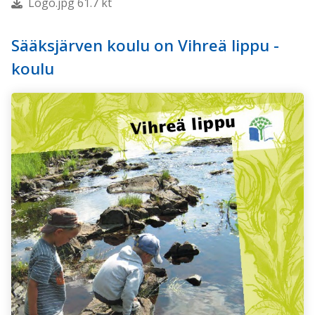
Logo.jpg 61.7 kt
Sääksjärven koulu on Vihreä lippu -
koulu