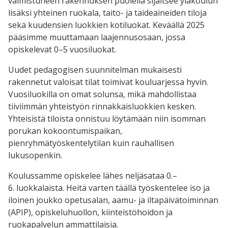
valmistuneen rakennuksen puolella sijaitsee yläkoulun
lisäksi yhteinen ruokala, taito- ja taideaineiden tiloja
sekä kuudensien luokkien kotiluokat. Keväällä 2025
pääsimme muuttamaan laajennusosaan, jossa
opiskelevat 0–5 vuosiluokat.
Uudet pedagogisen suunnitelman mukaisesti
rakennetut valoisat tilat toimivat kouluarjessa hyvin.
Vuosiluokilla on omat solunsa, mikä mahdollistaa
tiiviimmän yhteistyön rinnakkaisluokkien kesken.
Yhteisistä tiloista onnistuu löytämään niin isomman
porukan kokoontumispaikan,
pienryhmätyöskentelytilan kuin rauhallisen
lukusopenkin.
Koulussamme opiskelee lähes neljäsataa 0.–
6. luokkalaista. Heitä varten täällä työskentelee iso ja
iloinen joukko opetusalan, aamu- ja iltapäivätoiminnan
(APIP), opiskeluhuollon, kiinteistöhoidon ja
ruokapalvelun ammattilaisia.