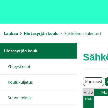
Laukaa
>
Hietasyrjän koulu
>
Sähköinen kalenteri
Hietasyrjän koulu
Sähkö
Yhteystiedot
Kuukausi
Koulukuljetus
32
Ma
vk
Suunnitelmia
0:00
Week 32
2026-