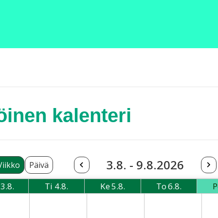
inen kalenteri
3.8. - 9.8.2026
Viikko
Päivä
3.8.
Ti
4.8.
Ke
5.8.
To
6.8.
P
Maanantai
Tiistai
Keskiviikko
Torstai
08-03 Monday
2026-08-04 Tuesday
2026-08-05 Wednesday
2026-08-06 Thu
202