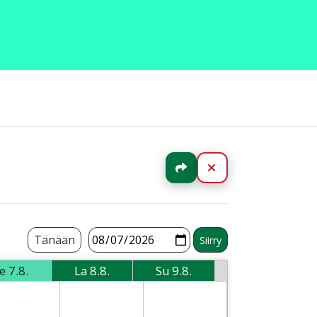
Jaa
Sulje
Tänään
e
7.8.
La
8.8.
Su
9.8.
Perjantai
Lauantai
Sunnuntai
rsday
6-08-07 Friday
2026-08-08 Saturday
2026-08-09 Sunday