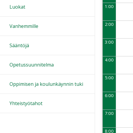
1:00
Luokat
2:00
Vanhemmille
3:00
Sääntöjä
4:00
Opetussuunnitelma
5:00
Oppimisen ja koulunkäynnin tuki
6:00
Yhteistyötahot
7:00
8:00