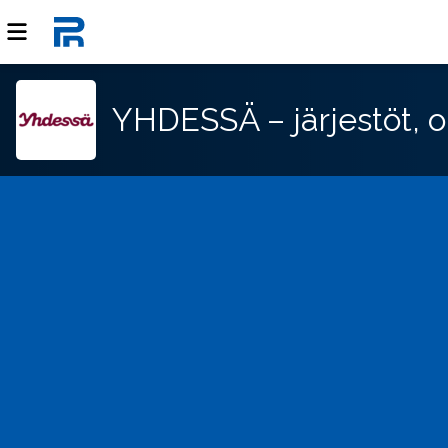
YHDESSÄ – järjestöt, o