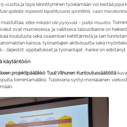
–5-vuotta ja täysi kiinnittyminen työelämään voi kestää jop
 tule ajatella nopeasti tapahtuvana sprinttinä, vaan maratonin
 muistuttaa,
ettei mikään ole pysyvää – paitsi muutos.
Toimin
elut ovat murroksessa, ja vallitseva taloustilanne on heiken
lisää koulutusta sekä osaamisen kehittämistä ja sen tunnistami
ranomaisten kanssa, työnantajien aktiivisuutta sekä myönteisem
 Järjestöt, oppilaitokset ja työnantajat -hanke on edistänyt.
tä käytäntöön
een projektipäällikkö Tuuli Vilhunen Kuntoutussäätiöltä
kuvas
 lopulta toimintamalliksi. Tuloksena syntyi monialainen, verkosto
lämään.