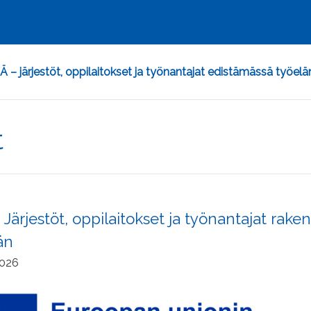
– järjestöt, oppilaitokset ja työnantajat edistämässä työelä
t
Järjestöt, oppilaitokset ja työnantajat rake
än
2026