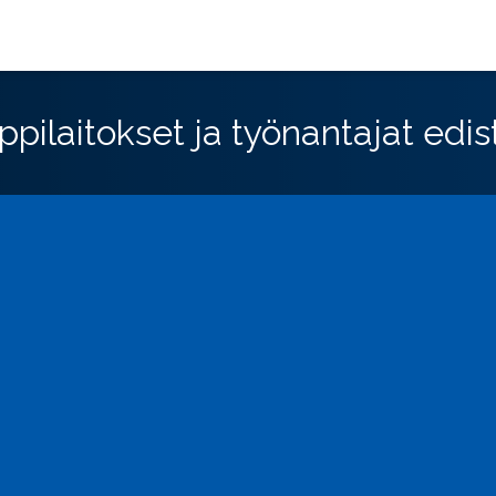
ppilaitokset ja työnantajat ed