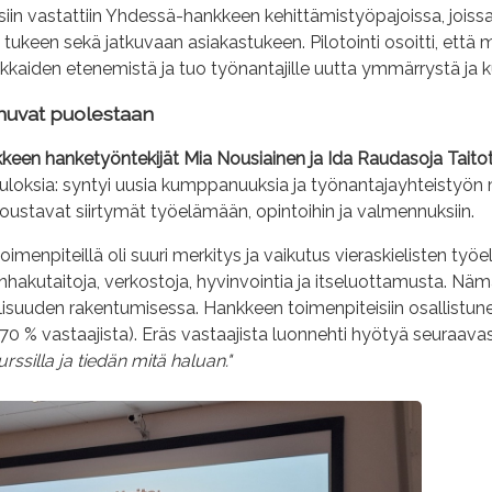
siin vastattiin Yhdessä-hankkeen kehittämistyöpajoissa, joissa 
 tukeen sekä jatkuvaan asiakastukeen. Pilotointi osoitti, että
akkaiden etenemistä ja tuo työnantajille uutta ymmärrystä j
huvat puolestaan
een hanketyöntekijät Mia Nousiainen ja Ida Raudasoja Taito
 tuloksia: syntyi uusia kumppanuuksia ja työnantajayhteistyön
oustavat siirtymät työelämään, opintoihin ja valmennuksiin.
oimenpiteillä oli suuri merkitys ja vaikutus vieraskielisten t
önhakutaitoja, verkostoja, hyvinvointia ja itseluottamusta. Nämä o
suuden rakentumisessa. Hankkeen toimenpiteisiin osallistuneet
(70 % vastaajista). Eräs vastaajista luonnehti hyötyä seuraavast
urssilla ja tiedän mitä haluan."