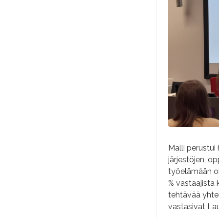
Malli perustui
järjestöjen, op
työelämään oh
% vastaajista k
tehtävää yhtei
vastasivat La