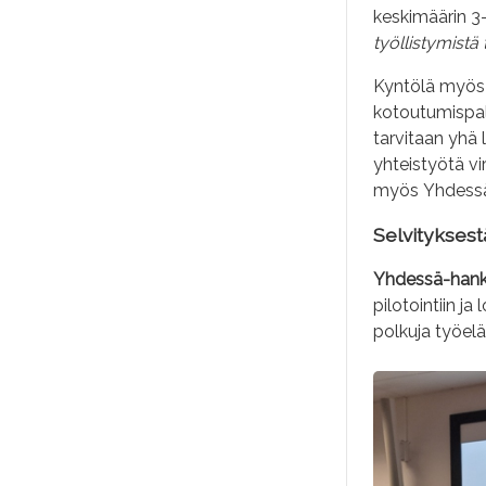
keskimäärin 3
työllistymistä
Kyntölä myös
kotoutumispalv
tarvitaan yhä 
yhteistyötä vi
myös Yhdessä -
Selvitykses
Yhdessä-hankk
pilotointiin ja
polkuja työe