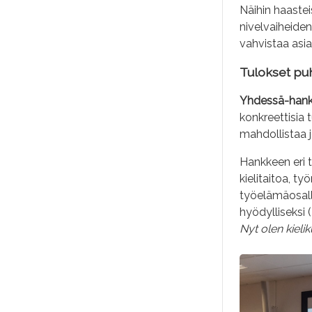
Näihin haastei
nivelvaiheiden
vahvistaa asi
Tulokset pu
Yhdessä-hankk
konkreettisia
mahdollistaa j
Hankkeen eri t
kielitaitoa, ty
työelämäosalli
hyödylliseksi 
Nyt olen kielik