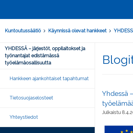
Kuntoutussäätiö
>
Käynnissä olevat hankkeet
>
YHDESSÄ 
YHDESSÄ – järjestöt, oppilaitokset ja
Blogi
työnantajat edistämässä
työelämäosallisuutta
Hankkeen ajankohtaiset tapahtumat
Yhdessä – 
Tietosuojaselosteet
työelämä
Julkaistu 8.4.
Yhteystiedot