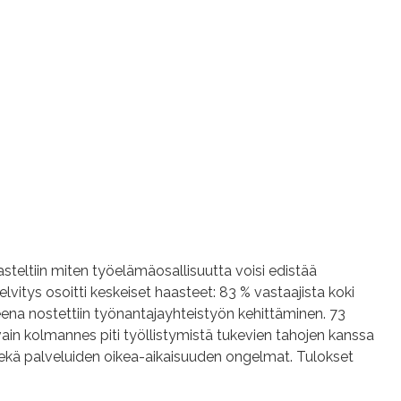
steltiin miten työelämäosallisuutta voisi edistää
Selvitys osoitti keskeiset haasteet: 83 % vastaajista koki
na nostettiin työnantajayhteistyön kehittäminen. 73
ja vain kolmannes piti työllistymistä tukevien tahojen kanssa
 sekä palveluiden oikea-aikaisuuden ongelmat. Tulokset