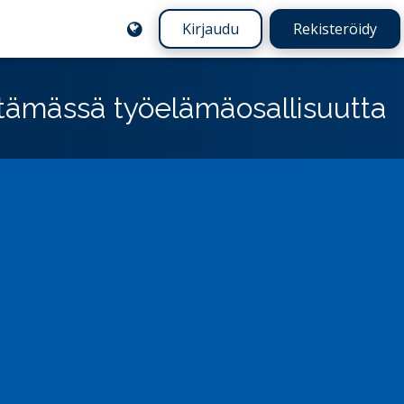
Kirjaudu
Rekisteröidy
istämässä työelämäosallisuutta