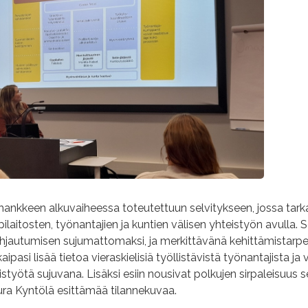
 hankkeen alkuvaiheessa toteutettuun selvitykseen, jossa tarka
pilaitosten, työnantajien ja kuntien välisen yhteistyön avulla. 
jautumisen sujumattomaksi, ja merkittävänä kehittämistarpee
aipasi lisää tietoa vieraskielisiä työllistävistä työnantajista 
styötä sujuvana. Lisäksi esiin nousivat polkujen sirpaleisuus
ura Kyntölä esittämää tilannekuvaa.