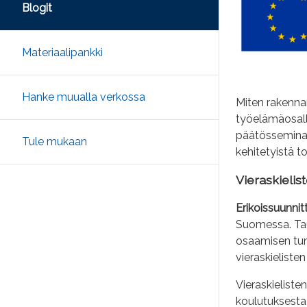
Blogit
Materiaalipankki
Hanke muualla verkossa
Miten rakennamm
työelämäosall
päätösseminaar
Tule mukaan
kehitetyistä t
Vieraskielis
Erikoissuunni
Suomessa. Tau
osaamisen tunn
vieraskieliste
Vieraskieliste
koulutuksesta 