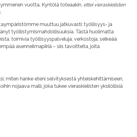
a kymmenen vuotta. Kyntölä toteaakin,
ettei vieraskielisten
a
.
taympäristömme
muuttuu jatkuvasti: työllisyys- ja
tänyt työllistymismahdollisuuksia. Tästä huolimatta
sta, toimivia työllisyyspalveluja, verkostoja, selkeää
pää asenneilmapiiriä – siis tavoitteita, joita
i, miten hanke eteni selvityksestä yhteiskehittämiseen,
ihin nojaava malli, joka tukee vieraskielisten yksilöllisiä