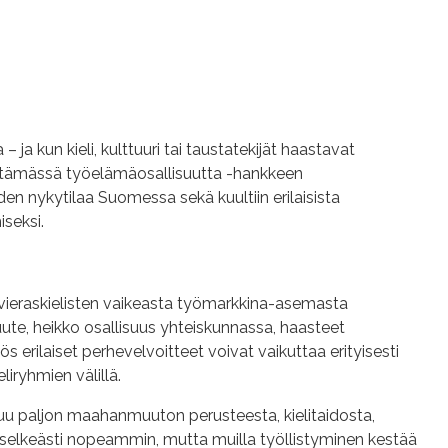
 ja kun kieli, kulttuuri tai taustatekijät haastavat
distämässä työelämäosallisuutta -hankkeen
en nykytilaa Suomessa sekä kuultiin erilaisista
iseksi.
 vieraskielisten vaikeasta työmarkkina-asemasta
ute, heikko osallisuus yhteiskunnassa, haasteet
erilaiset perhevelvoitteet voivat vaikuttaa erityisesti
liryhmien välillä.
ppuu paljon maahanmuuton perusteesta, kielitaidosta,
a selkeästi nopeammin, mutta muilla työllistyminen kestää