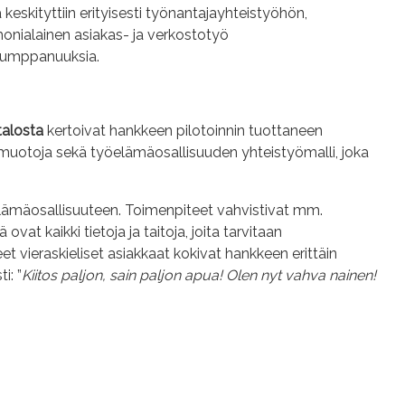
keskityttiin erityisesti työnantajayhteistyöhön,
 monialainen asiakas- ja verkostotyö
a kumppanuuksia.
talosta
kertoivat hankkeen pilotoinnin tuottaneen
 muotoja sekä työelämäosallisuuden yhteistyömalli, joka
yöelämäosallisuuteen. Toimenpiteet vahvistivat mm.
vat kaikki tietoja ja taitoja, joita tarvitaan
 vieraskieliset asiakkaat kokivat hankkeen erittäin
i: ”
Kiitos paljon, sain paljon apua! Olen nyt vahva nainen!