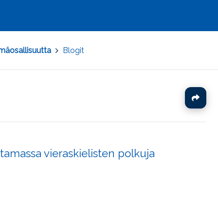
mäosallisuutta
>
Blogit
J
ntamassa vieraskielisten polkuja