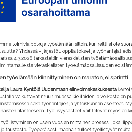
e toimivia polkuja työelämään silloin, kun reitti ei ole suora –
isuutta? Yhdessä – järjestöt, oppilaitokset ja työnantajat e
issa 4.3.2026 tarkasteltiin vieraskielisten työelämäosallisuud
oimintamalleista vieraskielisten työelämäosallisuuden edistäm
ten työelämään kiinnittyminen on maraton, ei sprintti
ttelija Laura Kyntölä Uudenmaan elinvoimakeskuksesta
kertoi
stalla vaikuttavat muun muassa kielitaidon ja verkostojen pu
istamisessa sekä työnantajien ja yhteiskunnan asenteet. Myös 
n naisten tilanteeseen. Työllisyysasteet vaihtelevat myös eri kie
n työllistyminen on usein vuosien mittainen prosessi, joka rii
ja taustasta. Työperäisesti maahan tulleet työllistyvät muit