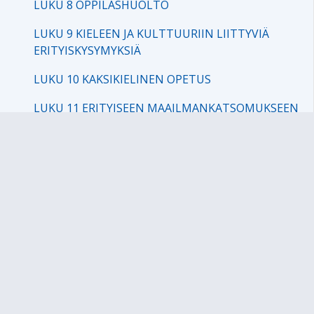
LUKU 8 OPPILASHUOLTO
LUKU 9 KIELEEN JA KULTTUURIIN LIITTYVIÄ
ERITYISKYSYMYKSIÄ
LUKU 10 KAKSIKIELINEN OPETUS
LUKU 11 ERITYISEEN MAAILMANKATSOMUKSEEN
TAI KASVATUSOPILLISEEN JÄRJESTELMÄÄN
PERUSTUVA PERUSOPETUS
LUKU 12 VALINNAISUUS PERUSOPETUKSESSA
LUKU 13 VUOSILUOKAT 1-2
LUKU 14 VUOSILUOKAT 3-6
LUKU 15 VUOSILUOKAT 7-9
LIITTEET