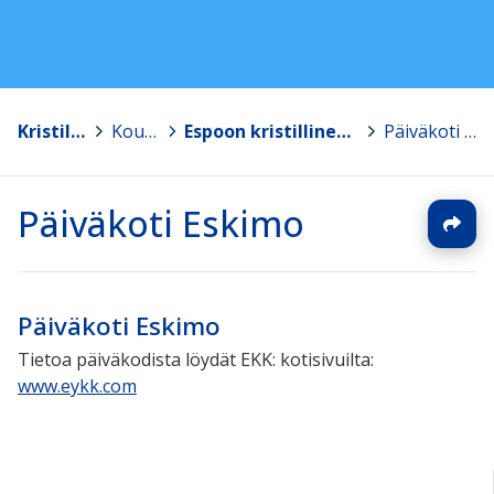
Kristilliset koulut
>
Koulut
>
Espoon kristillinen koulu ja päiväkoti Eskimo
>
Päiväkoti Eskimo
Päiväkoti Eskimo
Päiväkoti Eskimo
Tietoa päiväkodista löydät EKK: kotisivuilta:
www.eykk.com