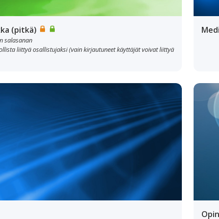
ka (pitkä)
Med
jan salasanan
lista liittyä osallistujaksi (vain kirjautuneet käyttäjät voivat liittyä
Opin