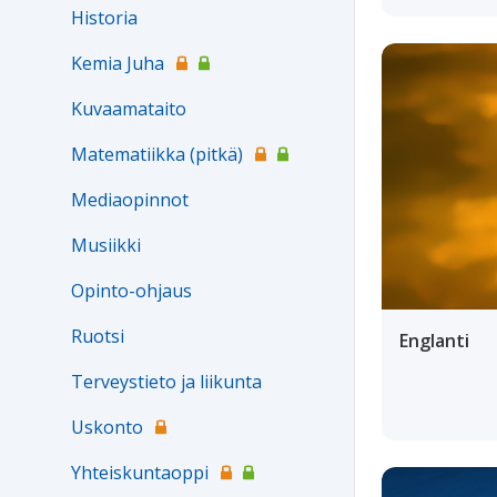
Historia
Kemia Juha
Kuvaamataito
Matematiikka (pitkä)
Mediaopinnot
Musiikki
Opinto-ohjaus
Ruotsi
Englanti
Terveystieto ja liikunta
Uskonto
Yhteiskuntaoppi