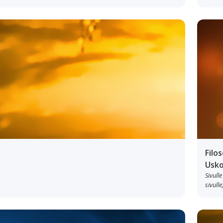
Filo
Usk
Sivulle
sivulle