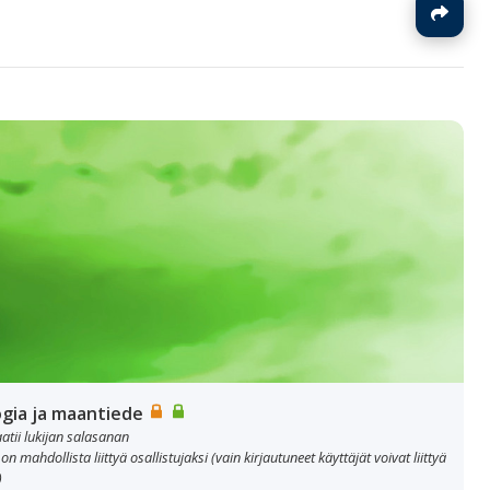
J
ogia ja maantiede
aatii lukijan salasanan
 on mahdollista liittyä osallistujaksi (vain kirjautuneet käyttäjät voivat liittyä
)