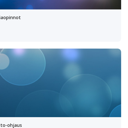
iaopinnot
to-ohjaus