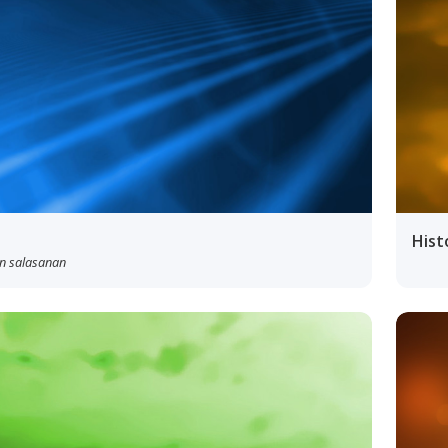
Hist
jan salasanan