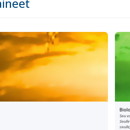
ineet
Biol
Sivu v
Sivulle
sivulle