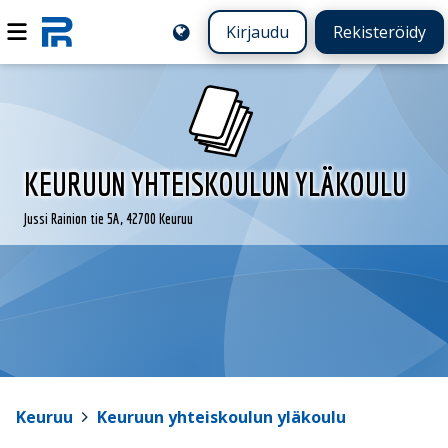
Kirjaudu
Rekisteröidy
KEURUUN YHTEISKOULUN YLÄKOULU
Jussi Rainion tie 5A, 42700 Keuruu
Keuruu
>
Keuruun yhteiskoulun yläkoulu