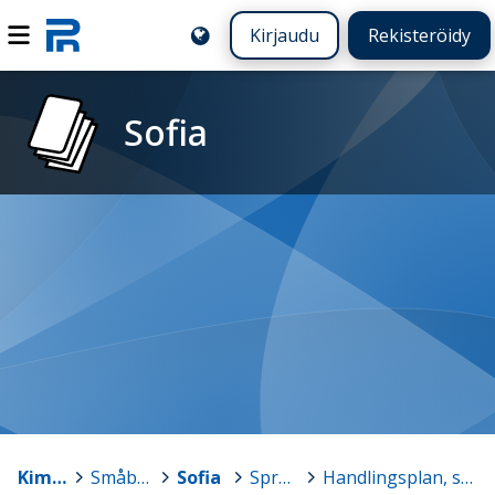
Kirjaudu
Rekisteröidy
Sofia
Kimitoön-Kemiönsaari
>
Småbarnspedagogik och förskola - Varhaiskasvatus ja esikoulu
>
Sofia
>
Språkstimulerande verksamhet
>
Handlingsplan, språk finsk version.docx