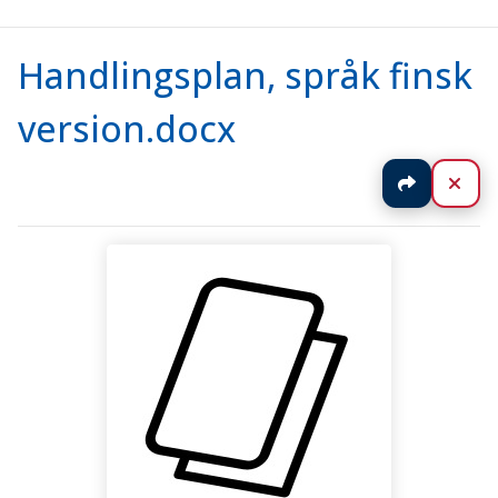
Handlingsplan, språk finsk
version.docx
Jaa
Sul